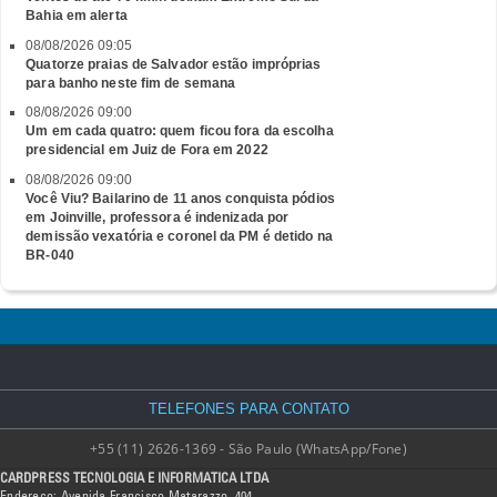
Bahia em alerta
08/08/2026 09:05
Quatorze praias de Salvador estão impróprias
para banho neste fim de semana
08/08/2026 09:00
Um em cada quatro: quem ficou fora da escolha
presidencial em Juiz de Fora em 2022
08/08/2026 09:00
Você Viu? Bailarino de 11 anos conquista pódios
em Joinville, professora é indenizada por
demissão vexatória e coronel da PM é detido na
BR-040
TELEFONES PARA CONTATO
+55 (11) 2626-1369 - São Paulo (WhatsApp/Fone)
CARDPRESS TECNOLOGIA E INFORMATICA LTDA
Endereço: Avenida Francisco Matarazzo, 404