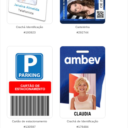
Crachá Identificação
Carteirinha
#193923
#292744
Cartão de estacionamento
Crachá de Identificação
#130597
#176484