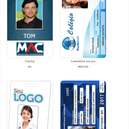
Crachá
Carteirinha em pvc
#1
#84130