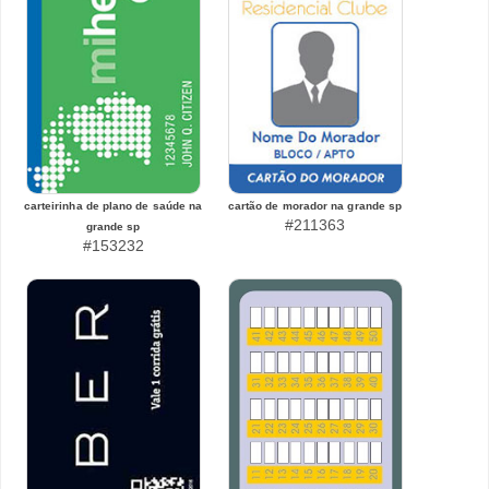
carteirinha de plano de saúde na
cartão de morador na grande sp
#211363
grande sp
#153232