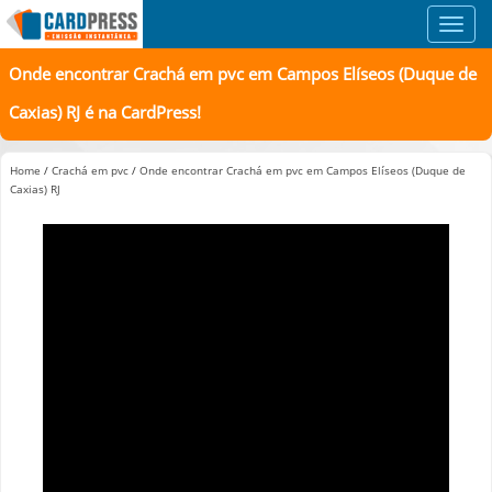
Toggl
navig
Onde encontrar Crachá em pvc em Campos Elíseos (Duque de
Caxias) RJ é na CardPress!
Home
/
Crachá em pvc
/
Onde encontrar Crachá em pvc em Campos Elíseos (Duque de
Caxias) RJ