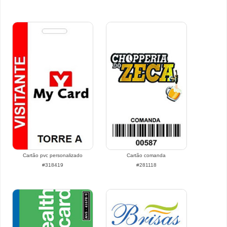
Cartão pvc personalizado
Cartão comanda
#318419
#281118