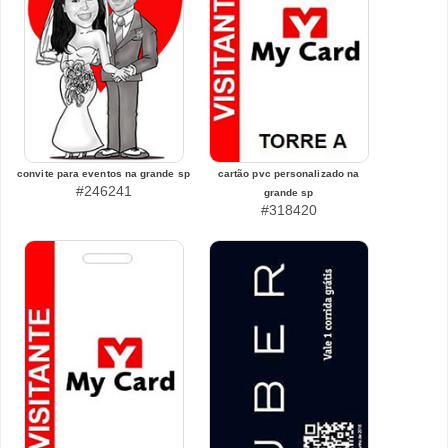
convite para eventos na grande sp
cartão pvc personalizado na
#246241
grande sp
#318420