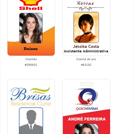
Crachás
Crachá de pvc
#286931
#81192