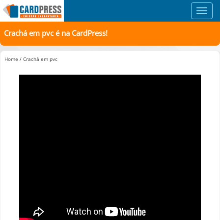
Toggl
navig
Crachá em pvc é na CardPress!
Home
/
Crachá em pvc