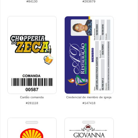
#84130
#263679
Cartão comanda
Credencial de membro de igreja
#281118
#147418