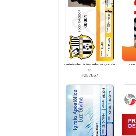
carteirinha de torcedor na grande
crac
sp
#257867