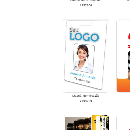
#257866
Crachá Identificação
#193923