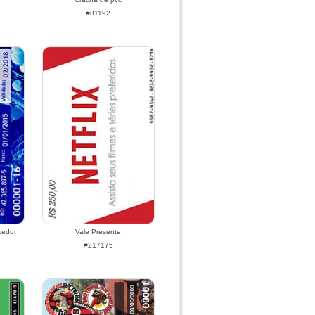
#81192
cedor
Vale Presente
#217175