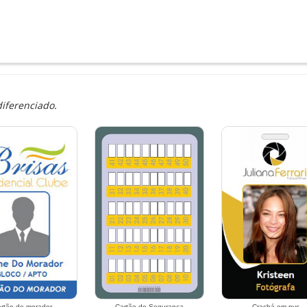
iferenciado.
rtão de morador
Cartão de Segurança
Crachá em pvc