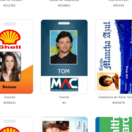
#211362
#228801
#50250
Crachás
Crachá
Carteirinha de Sócio Tor
#286931
#1
#263679