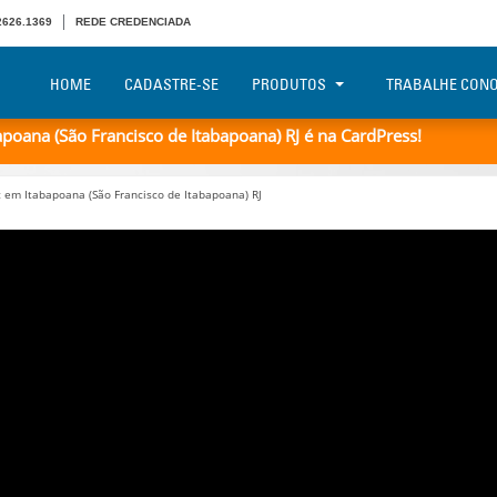
 2626.1369
REDE CREDENCIADA
HOME
CADASTRE-SE
PRODUTOS
TRABALHE CON
oana (São Francisco de Itabapoana) RJ é na CardPress!
em Itabapoana (São Francisco de Itabapoana) RJ