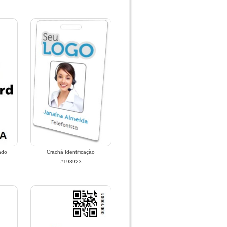
ado
Crachá Identificação
#193923