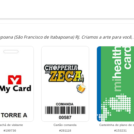
ana (São Francisco de Itabapoana) RJ. Criamos a arte para você, 
achá de visitante
Cartão comanda
Carteirinha de plano de
#199736
#281118
#153231