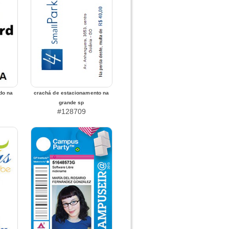
do na
crachá de estacionamento na
grande sp
#128709