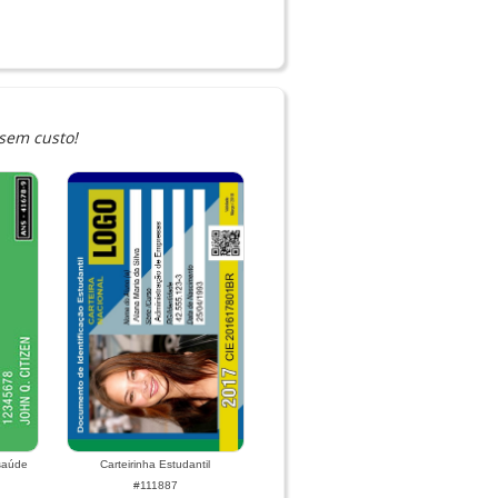
sem custo!
 saúde
Carteirinha Estudantil
#111887