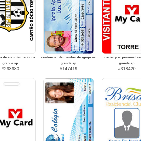
ha de sócio torcedor na
credencial de membro de igreja na
cartão pvc personaliza
grande sp
grande sp
grande sp
#263680
#147419
#318420