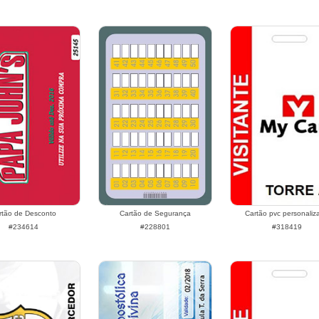
rtão de Desconto
Cartão de Segurança
Cartão pvc personaliz
#234614
#228801
#318419