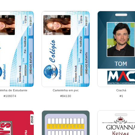
irinha de Estudante
Carteirinha em pvc
Crachá
#106074
#84130
#1