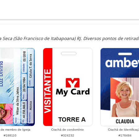
eca (São Francisco de Itabapoana) RJ. Diversos pontos de retirada
 de membro de Igreja
Crachá de condomínio
Crachá de Identificaç
#188110
#324232
#176484