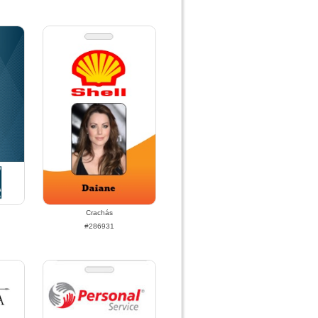
Crachás
#286931