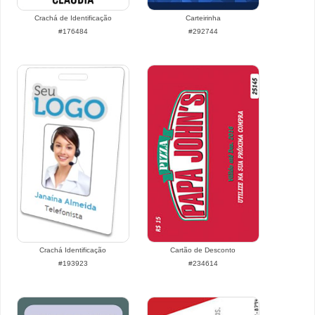
Crachá de Identificação
Carteirinha
#176484
#292744
Crachá Identificação
Cartão de Desconto
#193923
#234614