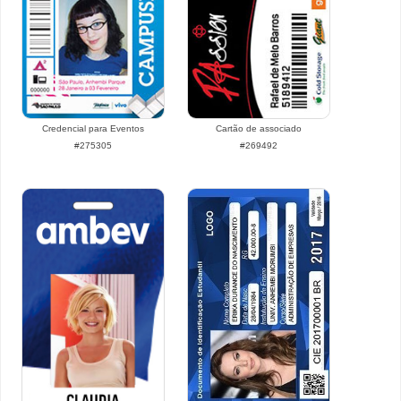
Credencial para Eventos
Cartão de associado
#275305
#269492