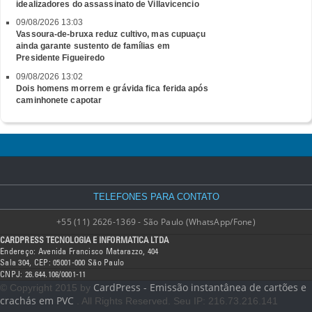
idealizadores do assassinato de Villavicencio
09/08/2026 13:03
Vassoura-de-bruxa reduz cultivo, mas cupuaçu
ainda garante sustento de famílias em
Presidente Figueiredo
09/08/2026 13:02
Dois homens morrem e grávida fica ferida após
caminhonete capotar
TELEFONES PARA CONTATO
+55 (11) 2626-1369 - São Paulo (WhatsApp/Fone)
CARDPRESS TECNOLOGIA E INFORMATICA LTDA
Endereço: Avenida Francisco Matarazzo, 404
Sala 304, CEP: 05001-000 São Paulo
CNPJ: 26.644.106/0001-11
CardPress - Emissão instantânea de cartões e
© Copyright 2015 by
crachás em PVC
. All Rights Reserved. Seu IP: 216.73.216.141