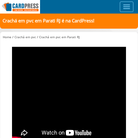
Toggl
navig
Crachá em pvc em Parati RJ é na CardPress!
Home
/
Crachá em pvc
/
Crachá em pvc em Parati RJ