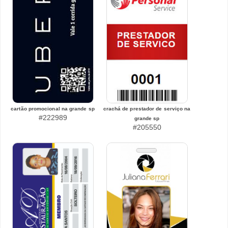
cartão promocional na grande sp
crachá de prestador de serviço na
#222989
grande sp
#205550