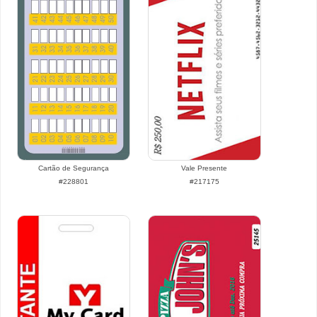
Cartão de Segurança
Vale Presente
#228801
#217175