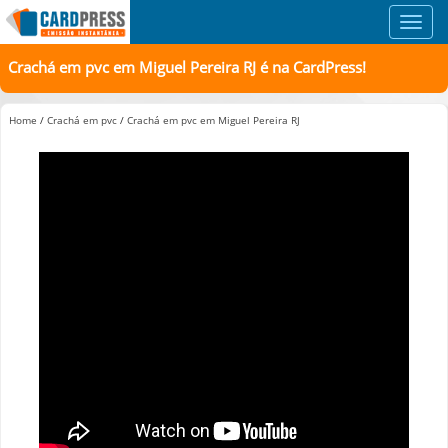
Toggl
navig
Crachá em pvc em Miguel Pereira RJ é na CardPress!
Home
/
Crachá em pvc
/
Crachá em pvc em Miguel Pereira RJ