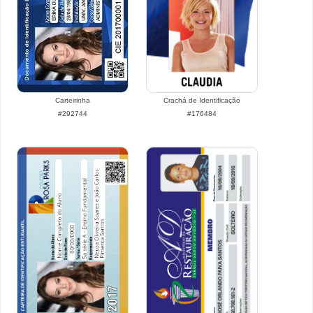
Carteirinha
Crachá de Identificação
#292744
#176484