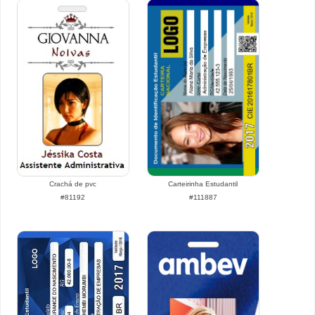
Crachá de pvc
Carteirinha Estudantil
#81192
#111887