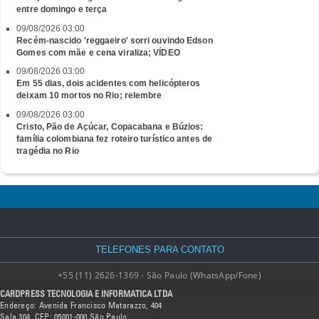
entre domingo e terça
09/08/2026 03:00
Recém-nascido 'reggaeiro' sorri ouvindo Edson
Gomes com mãe e cena viraliza; VÍDEO
09/08/2026 03:00
Em 55 dias, dois acidentes com helicópteros
deixam 10 mortos no Rio; relembre
09/08/2026 03:00
Cristo, Pão de Açúcar, Copacabana e Búzios:
família colombiana fez roteiro turístico antes de
tragédia no Rio
TELEFONES PARA CONTATO
+55 (11) 2626-1369 - São Paulo (WhatsApp/Fone)
CARDPRESS TECNOLOGIA E INFORMATICA LTDA
Endereço: Avenida Francisco Matarazzo, 404
Sala 304, CEP: 05001-000 São Paulo