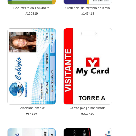
Documento do Estudante
Credencial de membro de igreja
#126819
#147418
Carteirinha em pvc
Cartão pvc personalizado
#84130
#318419