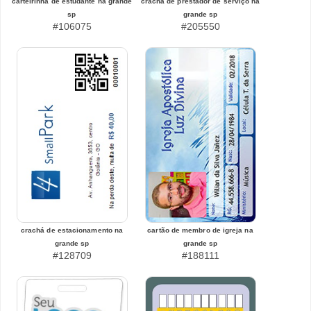
carteirinha de estudante na grande
crachá de prestador de serviço na
sp
grande sp
#106075
#205550
crachá de estacionamento na
cartão de membro de igreja na
grande sp
grande sp
#128709
#188111