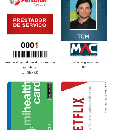
crachá de prestador de serviço na
crachá na grande sp
#2
grande sp
#205550