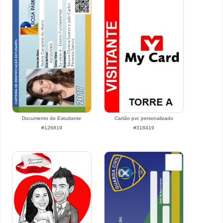
Documento do Estudante
Cartão pvc personalizado
#126819
#318419