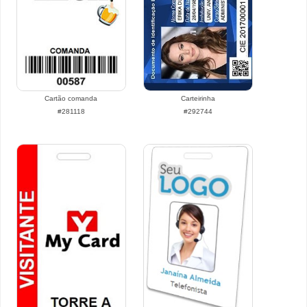
Cartão comanda
Carteirinha
#281118
#292744