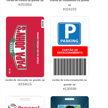
cartão de crédito na grande sp
crachá de condomínio na grande
#252054
sp
#324233
cartão de desconto na grande sp
cartão de estacionamento na
#234615
grande sp
#130598