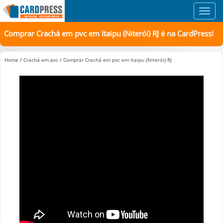
Toggl
navig
Comprar Crachá em pvc em Itaipu (Niterói) RJ é na CardPress!
Home
/
Crachá em pvc
/
Comprar Crachá em pvc em Itaipu (Niterói) RJ