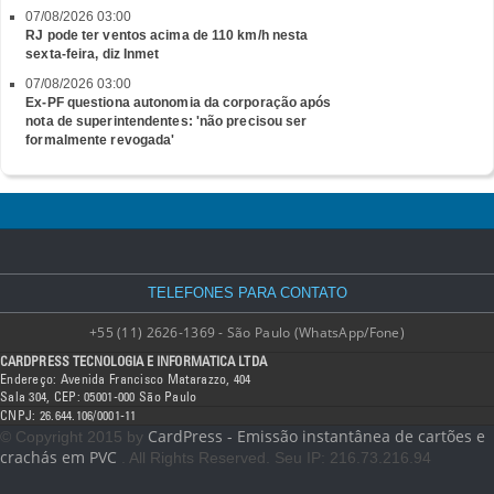
07/08/2026 03:00
RJ pode ter ventos acima de 110 km/h nesta
sexta-feira, diz Inmet
07/08/2026 03:00
Ex-PF questiona autonomia da corporação após
nota de superintendentes: 'não precisou ser
formalmente revogada'
TELEFONES PARA CONTATO
+55 (11) 2626-1369 - São Paulo (WhatsApp/Fone)
CARDPRESS TECNOLOGIA E INFORMATICA LTDA
Endereço: Avenida Francisco Matarazzo, 404
Sala 304, CEP: 05001-000 São Paulo
CNPJ: 26.644.106/0001-11
CardPress - Emissão instantânea de cartões e
© Copyright 2015 by
crachás em PVC
. All Rights Reserved. Seu IP: 216.73.216.94