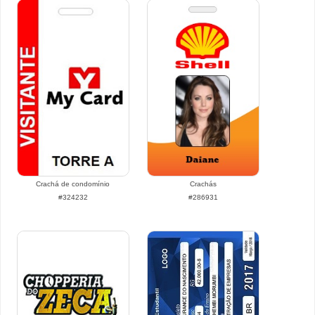
Crachá de condomínio
Crachás
#324232
#286931