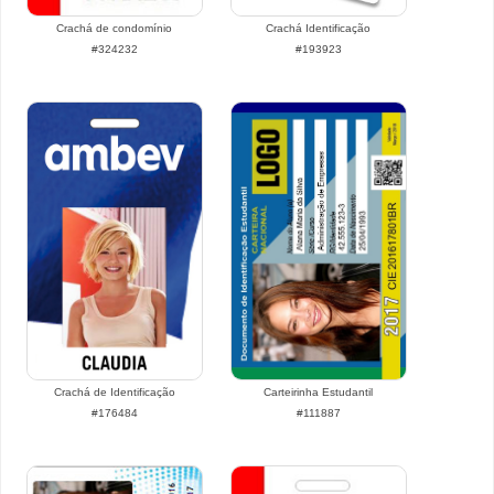
Crachá de condomínio
Crachá Identificação
#324232
#193923
Crachá de Identificação
Carteirinha Estudantil
#176484
#111887