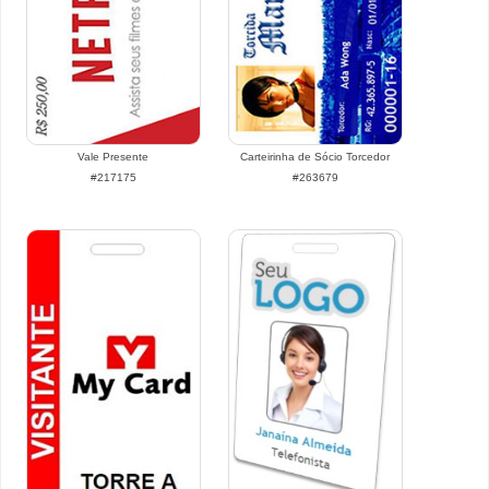
Vale Presente
Carteirinha de Sócio Torcedor
#217175
#263679