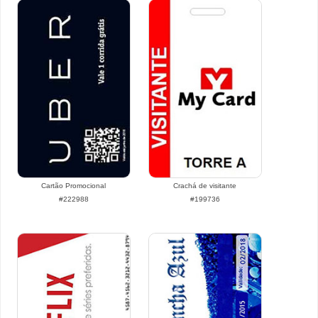
Cartão Promocional
Crachá de visitante
#222988
#199736