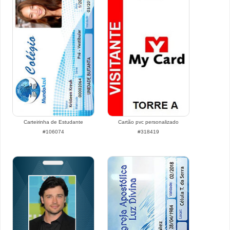
Carteirinha de Estudante
Cartão pvc personalizado
#106074
#318419