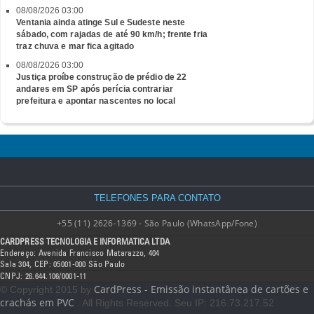
08/08/2026 03:00
Ventania ainda atinge Sul e Sudeste neste
sábado, com rajadas de até 90 km/h; frente fria
traz chuva e mar fica agitado
08/08/2026 03:00
Justiça proíbe construção de prédio de 22
andares em SP após perícia contrariar
prefeitura e apontar nascentes no local
TELEFONES PARA CONTATO
+55 (11) 2626-1369 - São Paulo (WhatsApp/Fone)
CARDPRESS TECNOLOGIA E INFORMATICA LTDA
Endereço: Avenida Francisco Matarazzo, 404
Sala 304, CEP: 05001-000 São Paulo
CNPJ: 26.644.106/0001-11
CardPress - Emissão instantânea de cartões e
© Copyright 2015 by
crachás em PVC
. All Rights Reserved. Seu IP: 216.73.217.52