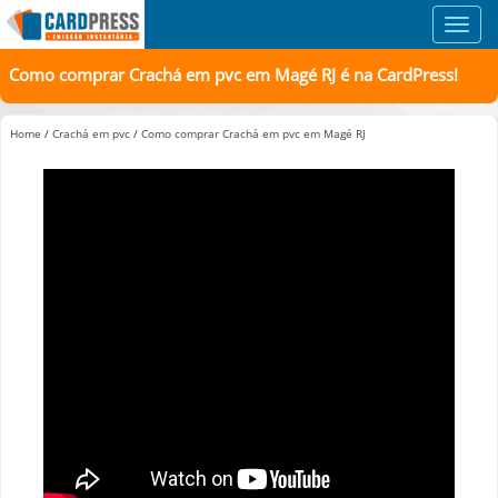
Toggl
navig
Como comprar Crachá em pvc em Magé RJ é na CardPress!
Home
/
Crachá em pvc
/
Como comprar Crachá em pvc em Magé RJ