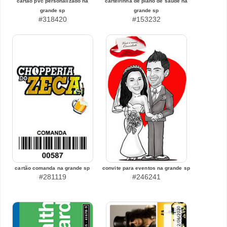
cartão pvc personalizado na
carteirinha de plano de saúde na
grande sp
grande sp
#318420
#153232
cartão comanda na grande sp
convite para eventos na grande sp
#281119
#246241