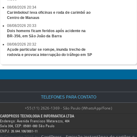
08/08/2026 20:34
Carimbolou! leva oficinas e roda de carimbó ao
Centro de Manaus
08/08/2026 20:33
Dois homens ficam feridos após acidente na
BR-356, em São João da Barra
08/08/2026 20:32
Açude particular se rompe, inunda trecho de
rodovia e provoca interrupção do tráfego em SP
TELEFONES PARA CONTATO
+55 (11) 2626-1369 - São Paulo (WhatsApp/Fone)
CARDPRESS TECNOLOGIA E INFORMATICA LTDA
Endereço: Avenida Francisco Matarazzo, 404
Sala 304, CEP: 05001-000 São Paulo
CNPJ: 26.644.106/0001-11
CardPress - Emissão instantânea de cartões e