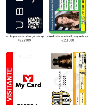
cartão promocional na grande sp
carteirinha estudantil na grande sp
#222989
#111888