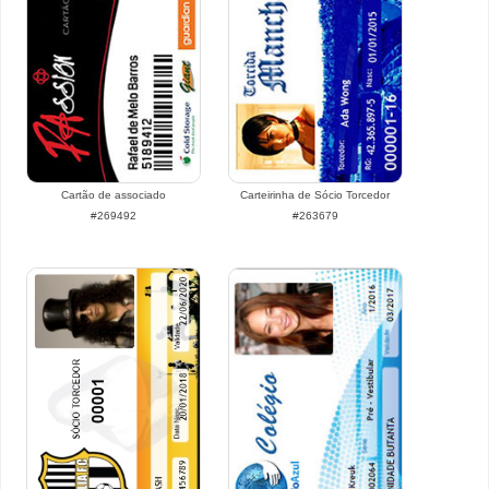
Cartão de associado
Carteirinha de Sócio Torcedor
#269492
#263679