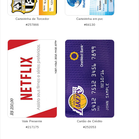
Carteirinha de Torcedor
Carteirinha em pvc
#257866
#84130
Vale Presente
Cartão de Crédito
#217175
#252053