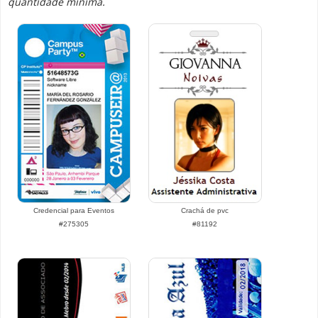
quantidade mínima.
Credencial para Eventos
Crachá de pvc
#275305
#81192