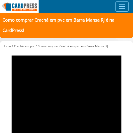
Toggl
navig
Como comprar Crachá em pvc em Barra Mansa RJ é na
CardPress!
Home
/
Crachá em pvc
/
Como comprar Crachá em pvc em Barra Mansa RJ