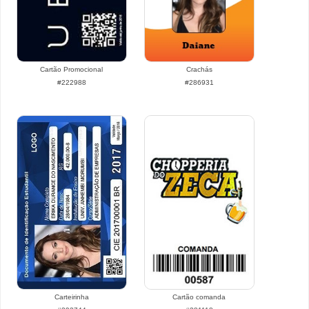
Cartão Promocional
Crachás
#222988
#286931
Carteirinha
Cartão comanda