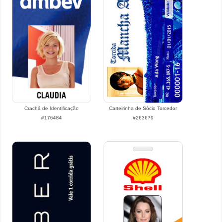
Crachá de Identificação
Carteirinha de Sócio Torcedor
#176484
#263679