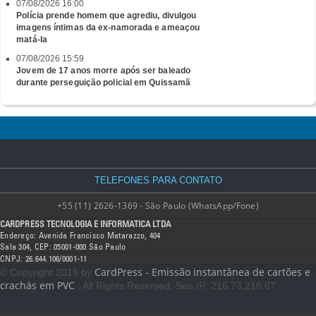
07/08/2026 16:00
Polícia prende homem que agrediu, divulgou
imagens íntimas da ex-namorada e ameaçou
matá-la
07/08/2026 15:59
Jovem de 17 anos morre após ser baleado
durante perseguição policial em Quissamã
TELEFONES PARA CONTATO
+55 (11) 2626-1369 - São Paulo (WhatsApp/Fone)
CARDPRESS TECNOLOGIA E INFORMATICA LTDA
Endereço: Avenida Francisco Matarazzo, 404
Sala 304, CEP: 05001-000 São Paulo
CNPJ: 26.644.106/0001-11
CardPress - Emissão instantânea de cartões e
© Copyright 2015 by
crachás em PVC
. All Rights Reserved. Seu IP: 216.73.216.67