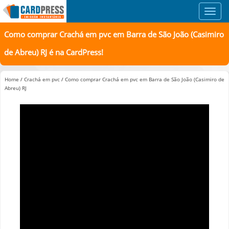
Toggl
navig
Como comprar Crachá em pvc em Barra de São João (Casimiro
de Abreu) RJ é na CardPress!
Home
/
Crachá em pvc
/
Como comprar Crachá em pvc em Barra de São João (Casimiro de
Abreu) RJ