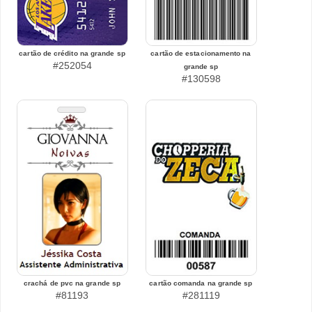
cartão de crédito na grande sp
cartão de estacionamento na
#252054
grande sp
#130598
crachá de pvc na grande sp
cartão comanda na grande sp
#81193
#281119