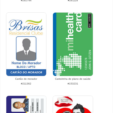
#292744
#281118
Cartão de morador
Carteirinha de plano de saúde
#211362
#153231