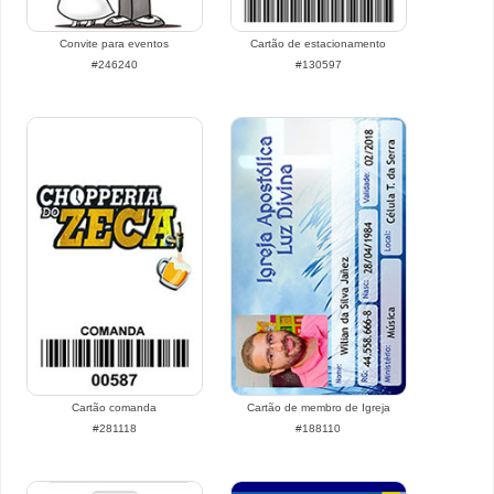
Convite para eventos
Cartão de estacionamento
#246240
#130597
Cartão comanda
Cartão de membro de Igreja
#281118
#188110