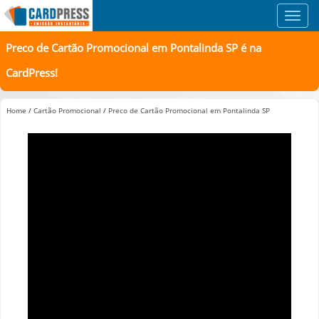
Toggl
navig
Preco de Cartão Promocional em Pontalinda SP é na
CardPress!
Home
/
Cartão Promocional
/
Preco de Cartão Promocional em Pontalinda SP