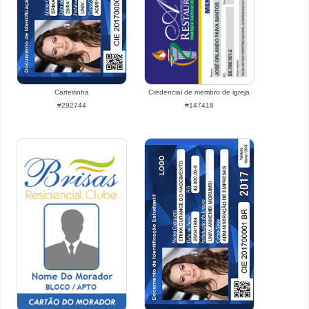
Carteirinha
Credencial de membro de igreja
#292744
#147418