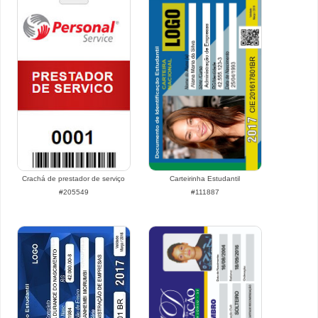
Crachá de prestador de serviço
Carteirinha Estudantil
#205549
#111887