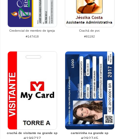
Credencial de membro de igreja
Crachá de pvc
#147418
#81192
crachá de visitante na grande sp
carteirinha na grande sp
#199737
#292745