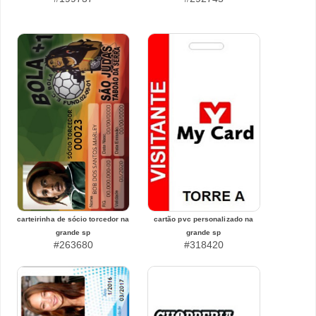
carteirinha de sócio torcedor na
cartão pvc personalizado na
grande sp
grande sp
#263680
#318420