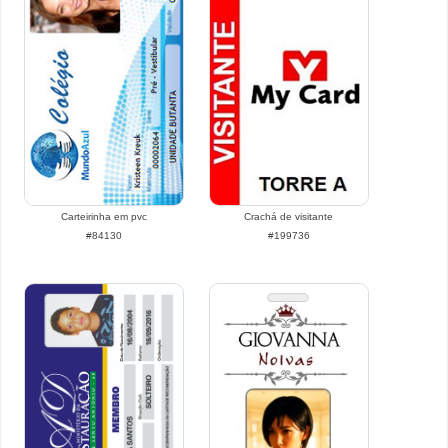
Carteirinha em pvc
Crachá de visitante
#84130
#199736