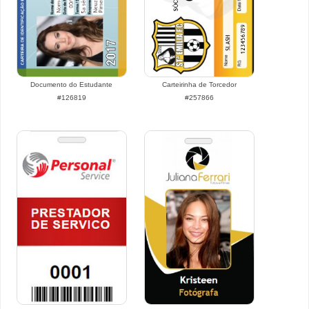
Documento do Estudante
Carteirinha de Torcedor
#126819
#257866