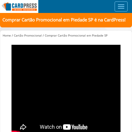
Toggl
navig
Comprar Cartão Promocional em Piedade SP é na CardPress!
Home
/
Cartão Promocional
/
Comprar Cartão Promocional em Piedade SP