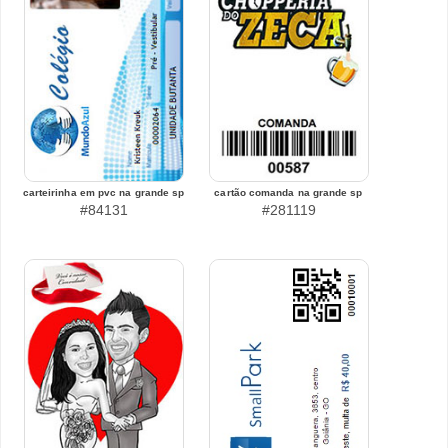
carteirinha em pvc na grande sp
cartão comanda na grande sp
#84131
#281119