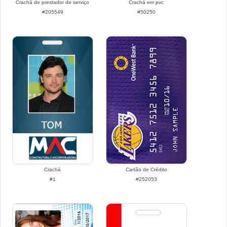
Crachá de prestador de serviço
Crachá em pvc
#205549
#50250
Crachá
Cartão de Crédito
#1
#252053