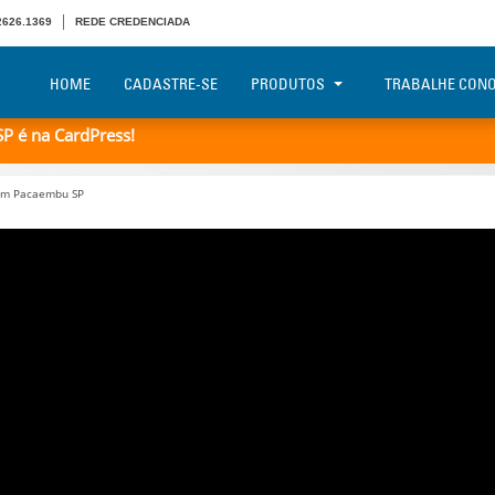
 2626.1369
REDE CREDENCIADA
HOME
CADASTRE-SE
PRODUTOS
TRABALHE CON
P é na CardPress!
em Pacaembu SP