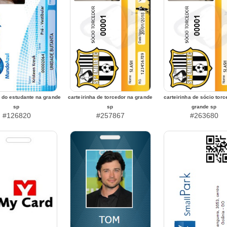
do estudante na grande
carteirinha de torcedor na grande
carteirinha de sócio torc
sp
sp
grande sp
#126820
#257867
#263680