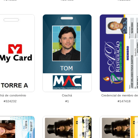
chá de condomínio
Crachá
Credencial de membro de 
#324232
#1
#147418