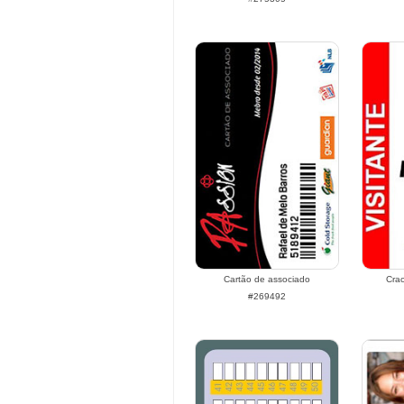
Cartão de associado
Cra
#269492