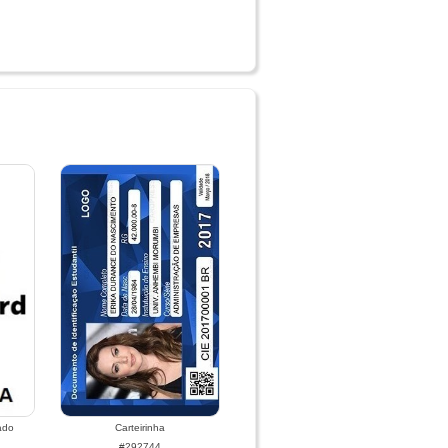
ado
Carteirinha
#292744