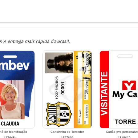
 A entrega mais rápida do Brasil.
há de Identificação
Carteirinha de Torcedor
Cartão pvc personaliz
#176484
#257866
#318419