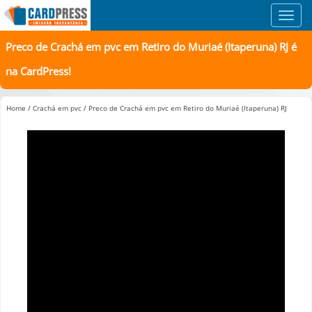
Toggl
navig
Preco de Crachá em pvc em Retiro do Muriaé (Itaperuna) RJ é
na CardPress!
Home
/
Crachá em pvc
/
Preco de Crachá em pvc em Retiro do Muriaé (Itaperuna) RJ