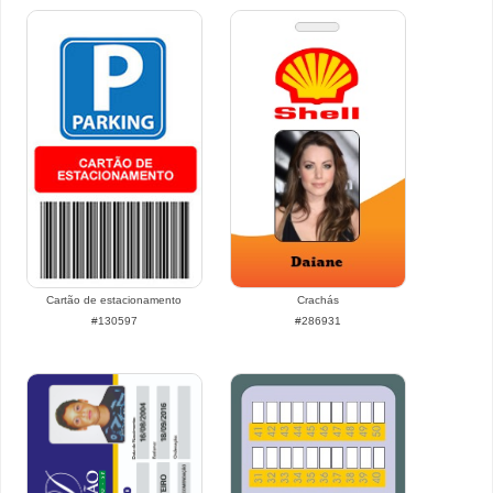
Cartão de estacionamento
Crachás
#130597
#286931