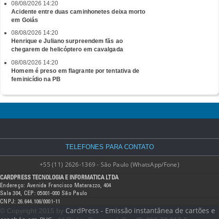
08/08/2026 14:20
Acidente entre duas caminhonetes deixa morto
em Goiás
08/08/2026 14:20
Henrique e Juliano surpreendem fãs ao
chegarem de helicóptero em cavalgada
08/08/2026 14:20
Homem é preso em flagrante por tentativa de
feminicídio na PB
TELEFONES PARA CONTATO
+55 (11) 2626-1369 - São Paulo (WhatsApp/Fone)
CARDPRESS TECNOLOGIA E INFORMATICA LTDA
Endereço: Avenida Francisco Matarazzo, 404
Sala 304, CEP: 05001-000 São Paulo
CNPJ: 26.644.106/0001-11
CardPress - Emissão instantânea de cartões e
© Copyright 2015 by