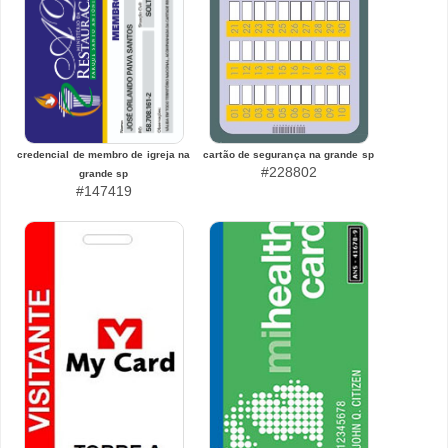
credencial de membro de igreja na
cartão de segurança na grande sp
#228802
grande sp
#147419