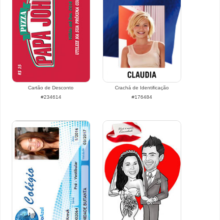
Cartão de Desconto
Crachá de Identificação
#234614
#176484