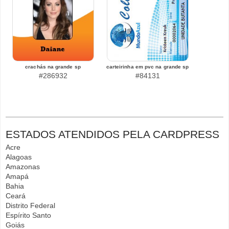
crachás na grande sp
carteirinha em pvc na grande sp
#286932
#84131
ESTADOS ATENDIDOS PELA CARDPRESS
Acre
Alagoas
Amazonas
Amapá
Bahia
Ceará
Distrito Federal
Espírito Santo
Goiás