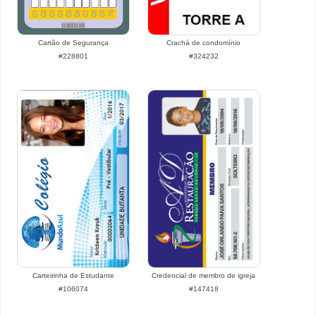
Cartão de Segurança
Crachá de condomínio
#228801
#324232
Carteirinha de Estudante
Credencial de membro de igreja
#106074
#147418