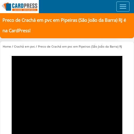
Toggl
navig
Preco de Crachá em pvc em Pipeiras (São João da Barra) RJ é
na CardPress!
Home
/
Crachá em pvc
/
Preco de Crachá em pvc em Pipeiras (São João da Barra) RJ