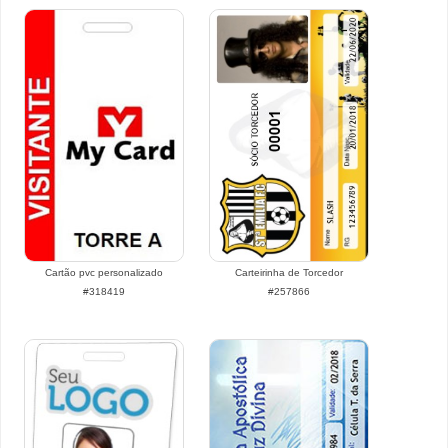
Cartão pvc personalizado
Carteirinha de Torcedor
#318419
#257866