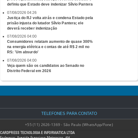
definiu que Estado deve indenizar Sílvio Pantera
07/08/2026 04:26
Justiça do RJ volta atrás e condena Estado pela
prisão injusta do lutador Sílvio Pantera; ele
deverá receber indenização
07/08/2026 04:00
Consumidores relatam aumento de quase 300%
na energia elétrica e contas de até R$ 2 mil no
RS: 'Um absurdo'
07/08/2026 04:00
Veja quem são os candidatos ao Senado no
Distrito Federal em 2026
TELEFONES PARA CONTATO
+55 (11) 2626-1369 - São Paulo (WhatsApp/Fone)
CARDPRESS TECNOLOGIA E INFORMATICA LTDA
Endereço: Avenida Francisco Matarazzo, 404