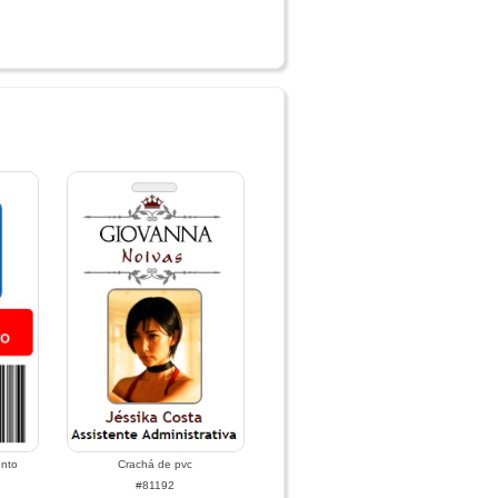
ento
Crachá de pvc
#81192