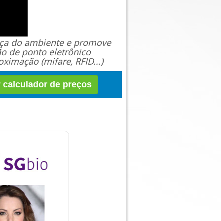
ança do ambiente e promove
ão de ponto eletrônico
ximação (mifare, RFID...)
r calculador de preços