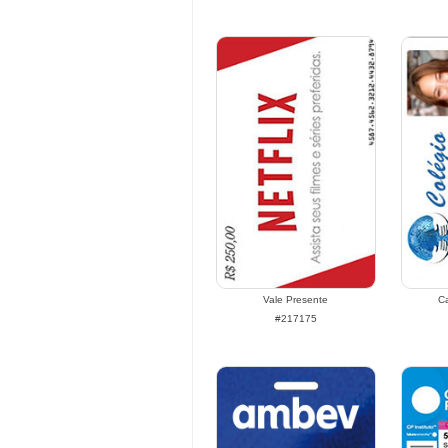
Vale Presente
Ca
#217175