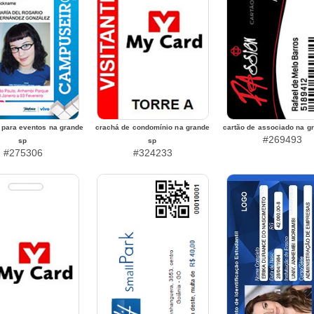
 para eventos na grande
crachá de condomínio na grande
cartão de associado na g
#269493
sp
sp
#275306
#324233