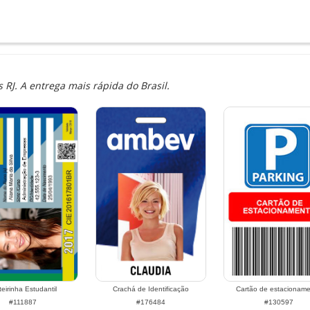
RJ. A entrega mais rápida do Brasil.
teirinha Estudantil
Crachá de Identificação
Cartão de estacionam
#111887
#176484
#130597