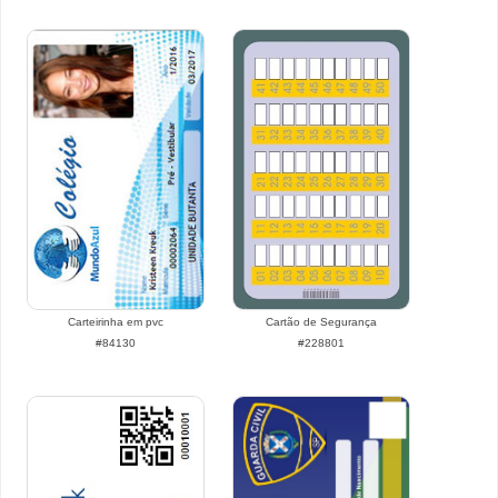
Carteirinha em pvc
Cartão de Segurança
#84130
#228801