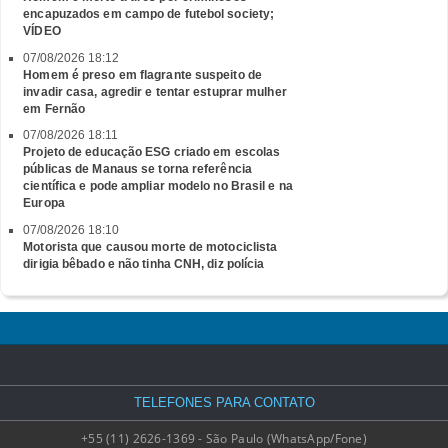
encapuzados em campo de futebol society;
VÍDEO
07/08/2026 18:12
Homem é preso em flagrante suspeito de
invadir casa, agredir e tentar estuprar mulher
em Fernão
07/08/2026 18:11
Projeto de educação ESG criado em escolas
públicas de Manaus se torna referência
científica e pode ampliar modelo no Brasil e na
Europa
07/08/2026 18:10
Motorista que causou morte de motociclista
dirigia bêbado e não tinha CNH, diz polícia
TELEFONES PARA CONTATO
+55 (11) 2626-1369 - São Paulo (WhatsApp/Fone)