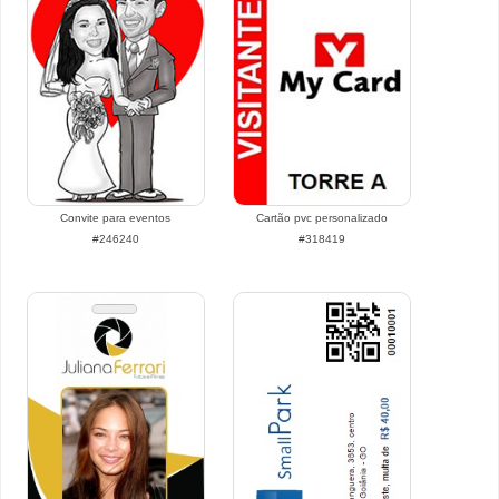
Convite para eventos
Cartão pvc personalizado
#246240
#318419