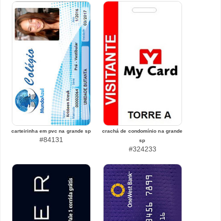
carteirinha em pvc na grande sp
crachá de condomínio na grande
#84131
sp
#324233