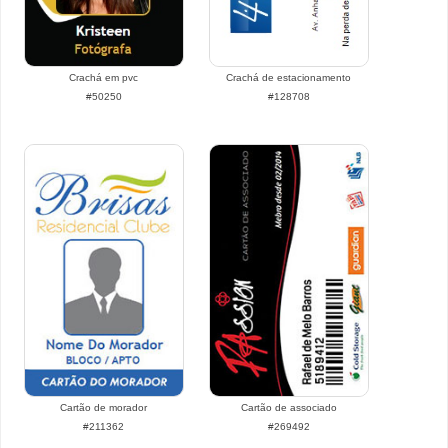
Crachá em pvc
Crachá de estacionamento
#50250
#128708
Cartão de morador
Cartão de associado
#211362
#269492