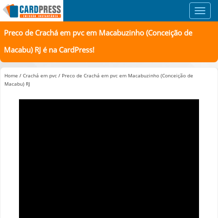
Toggl
navig
Preco de Crachá em pvc em Macabuzinho (Conceição de
Macabu) RJ é na CardPress!
Home
/
Crachá em pvc
/
Preco de Crachá em pvc em Macabuzinho (Conceição de
Macabu) RJ