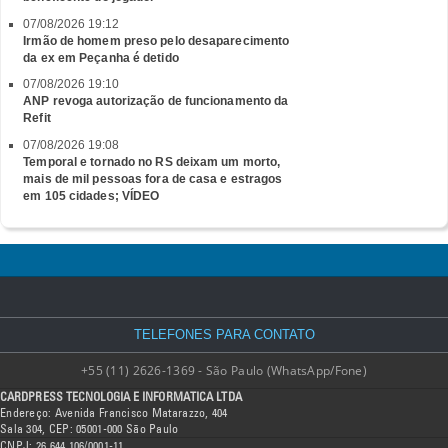
07/08/2026 19:12
Irmão de homem preso pelo desaparecimento
da ex em Peçanha é detido
07/08/2026 19:10
ANP revoga autorização de funcionamento da
Refit
07/08/2026 19:08
Temporal e tornado no RS deixam um morto,
mais de mil pessoas fora de casa e estragos
em 105 cidades; VÍDEO
TELEFONES PARA CONTATO
+55 (11) 2626-1369 - São Paulo (WhatsApp/Fone)
CARDPRESS TECNOLOGIA E INFORMATICA LTDA
Endereço: Avenida Francisco Matarazzo, 404
Sala 304, CEP: 05001-000 São Paulo
CNPJ: 26.644.106/0001-11