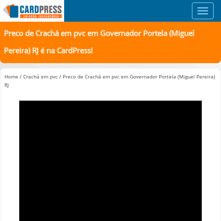
Toggl
navig
Preco de Crachá em pvc em Governador Portela (Miguel
Pereira) RJ é na CardPress!
Home
/
Crachá em pvc
/
Preco de Crachá em pvc em Governador Portela (Miguel Pereira)
RJ