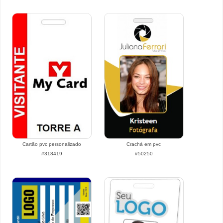
Cartão pvc personalizado
Crachá em pvc
#318419
#50250