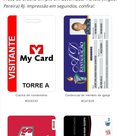
Pereira) RJ. Impressão em segundos, confira!.
Crachá de condomínio
Credencial de membro de igreja
#324232
#147418