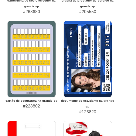
carteirinha de sócio torcedor na
crachá de prestador de serviço na
grande sp
grande sp
#263680
#205550
cartão de segurança na grande sp
documento do estudante na grande
#228802
sp
#126820