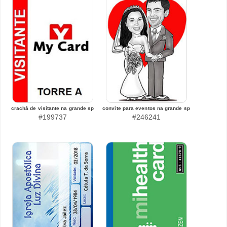
crachá de visitante na grande sp
convite para eventos na grande sp
#199737
#246241