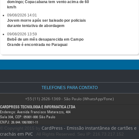
domingo; Copacabana tem vento acima de 60
km/h
09/08/2026 14:01
Jovem morre após ser baleado por policiais
durante tentativa de abordagem
09/08/2026 13:59
Bebê de um mês desaparecida em Campo
Grande é encontrada no Paraguai
TELEFONES PARA CONTATO
+55 (11) 2626-1369 - São Paulo (WhatsApp/Fone)
CARDPRESS TECNOLOGIA E INFORMATICA LTDA
Endereço: Avenida Francisco Matarazzo, 404
Sala 304, CEP: 05001-000 São Paulo
CNPJ: 26.644.106/0001-11
CardPress - Emissão instantânea de cartões e
© Copyright 2015 by
crachás em PVC
. All Rights Reserved. Seu IP: 216.73.217.152