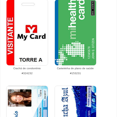
Crachá de condomínio
Carteirinha de plano de saúde
#324232
#153231