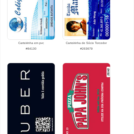
Carteirinha em pvc
Carteirinha de Sócio Torcedor
#84130
#263679