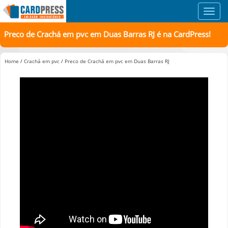
Toggl
navig
Preco de Crachá em pvc em Duas Barras RJ é na CardPress!
Home
/
Crachá em pvc
/
Preco de Crachá em pvc em Duas Barras RJ