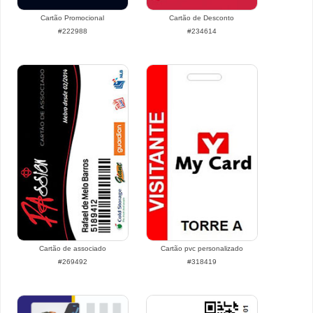
Cartão Promocional
Cartão de Desconto
#222988
#234614
Cartão de associado
Cartão pvc personalizado
#269492
#318419