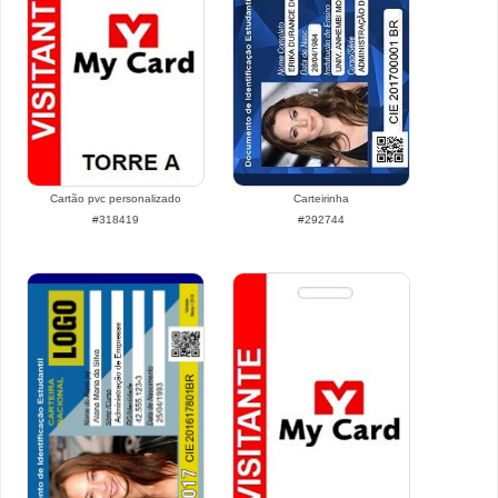
Cartão pvc personalizado
Carteirinha
#318419
#292744