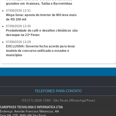
gratuitos em Araioses, Tutóia e Barreirinhas
07/08/2026 13:31
Mega-Sena: aposta do interior de MG leva mais
de R$ 100 mil
07/08/2026 13:30
Produtividade do café e desafios climáticos são
destaque na 22ª Fenec
07/08/2026 13:29
EXCLUSIVA: Governo fecha acordo para levar
modelo de concurso unificado a estados e
municípios
TELEFONES PARA CONTATO
+55 (11) 2626-1369 - São Paulo (WhatsApp/Fone)
CARDPRESS TECNOLOGIA E INFORMATICA LTDA
Endereço: Avenida Francisco Matarazzo, 404
Sala 304, CEP: 05001-000 São Paulo