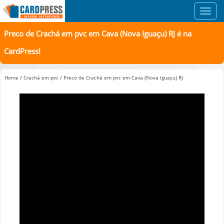
Toggl
navig
Preco de Crachá em pvc em Cava (Nova Iguaçu) RJ é na
CardPress!
Home
/
Crachá em pvc
/
Preco de Crachá em pvc em Cava (Nova Iguaçu) RJ