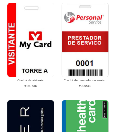
Crachá de visitante
Crachá de prestador de serviço
#199736
#205549