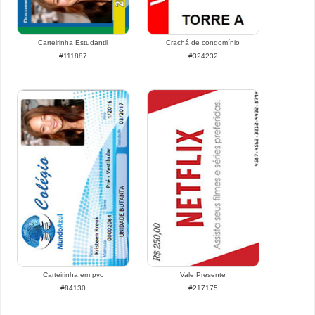
Carteirinha Estudantil
Crachá de condomínio
#111887
#324232
Carteirinha em pvc
Vale Presente
#84130
#217175