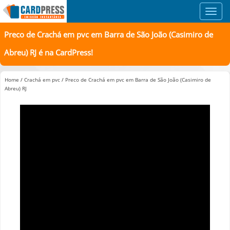
Toggl
navig
Preco de Crachá em pvc em Barra de São João (Casimiro de
Abreu) RJ é na CardPress!
Home
/
Crachá em pvc
/
Preco de Crachá em pvc em Barra de São João (Casimiro de
Abreu) RJ