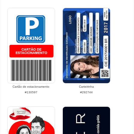
Cartão de estacionamento
Carteirinha
#130597
#292744