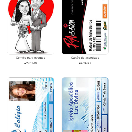
Convite para eventos
Cartão de associado
#246240
#269492