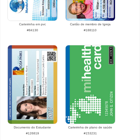
Carteirinha em pvc
Cartão de membro de Igreja
#84130
#188110
Documento do Estudante
Carteirinha de plano de saúde
#126819
#153231