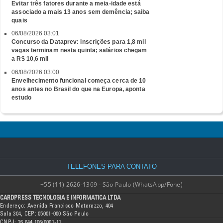
Evitar três fatores durante a meia-idade está
associado a mais 13 anos sem demência; saiba
quais
06/08/2026 03:01
Concurso da Dataprev: inscrições para 1,8 mil
vagas terminam nesta quinta; salários chegam
a R$ 10,6 mil
06/08/2026 03:00
Envelhecimento funcional começa cerca de 10
anos antes no Brasil do que na Europa, aponta
estudo
TELEFONES PARA CONTATO
+55 (11) 2626-1369 - São Paulo (WhatsApp/Fone)
CARDPRESS TECNOLOGIA E INFORMATICA LTDA
Endereço: Avenida Francisco Matarazzo, 404
Sala 304, CEP: 05001-000 São Paulo
CNPJ: 26.644.106/0001-11