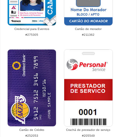
Credencial para Eventos
Cartão de morador
#275305
#211362
Cartão de Crédito
Crachá de prestador de serviço
#252053
#205549