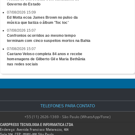
Governo do Estado
07/08/2026 15:09
Ed Motta ecoa James Brown no pulso da
música que batiza o álbum 'Toc toc'
07/08/2026 15:07
Confrontos ocorridos ao mesmo tempo
terminam com cinco suspeitos mortos na Bahia
07/08/2026 15:07
Caetano Veloso completa 84 anos e recebe
homenagens de Gilberto Gil e Maria Bethânia
nas redes sociais
TELEFONES PARA CONTATO
+55 (11) 2626-1369 - São Paulo (WhatsApp/Fone)
CARDPRESS TECNOLOGIA E INFORMATICA LTDA
Endereço: Avenida Francisco Matarazzo, 404
Sala 304, CEP: 05001-000 São Paulo