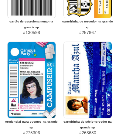
cartão de estacionamento na
carteirinha de torcedor na grande
grande sp
sp
#130598
#257867
credencial para eventos na grande
carteirinha de sócio torcedor na
sp
grande sp
#275306
#263680