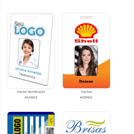
Crachá Identificação
Crachás
#193923
#286931