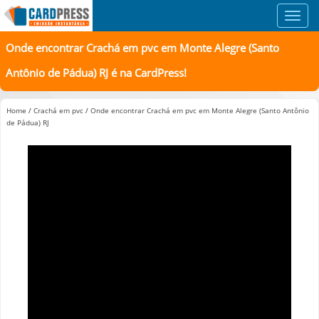
Toggl
navig
Onde encontrar Crachá em pvc em Monte Alegre (Santo
Antônio de Pádua) RJ é na CardPress!
Home
/
Crachá em pvc
/
Onde encontrar Crachá em pvc em Monte Alegre (Santo Antônio
de Pádua) RJ