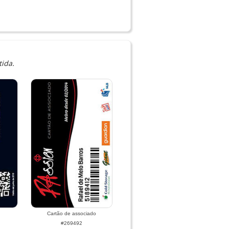
ida.
Cartão de associado
#269492