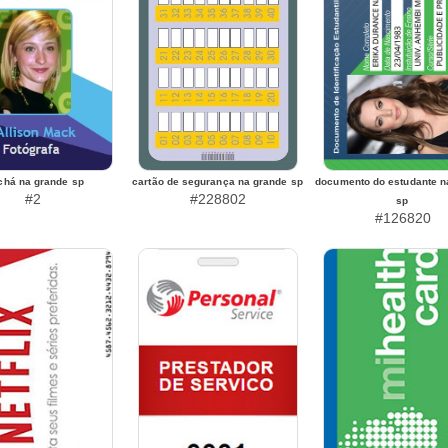
chá na grande sp
cartão de segurança na grande sp
documento do estudante n
#2
#228802
sp
#126820