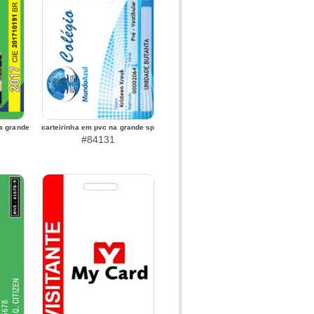
a grande
carteirinha em pvc na grande sp
#84131