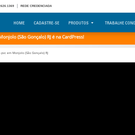
 2626.1369
REDE CREDENCIADA
HOME
CADASTRE-SE
PRODUTOS
TRABALHE CON
onjolo (São Gonçalo) RJ é na CardPress!
 pvc em Monjolo (São Gonçalo) RJ