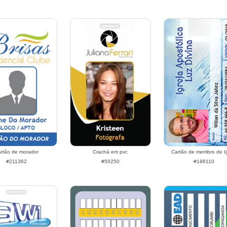
rtão de morador
Crachá em pvc
Cartão de membro de Ig
#211362
#50250
#188110