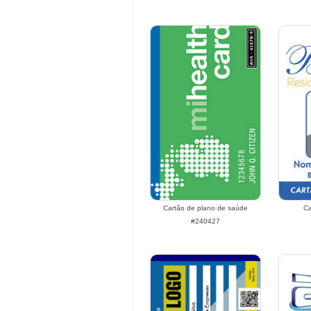
Cartão de plano de saúde
Ca
#240427