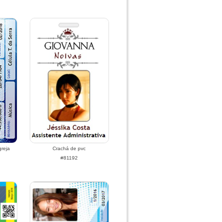
reja
Crachá de pvc
#81192