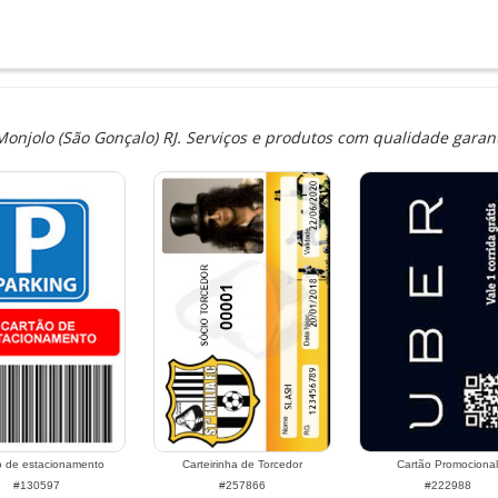
njolo (São Gonçalo) RJ. Serviços e produtos com qualidade garant
o de estacionamento
Carteirinha de Torcedor
Cartão Promocional
#130597
#257866
#222988