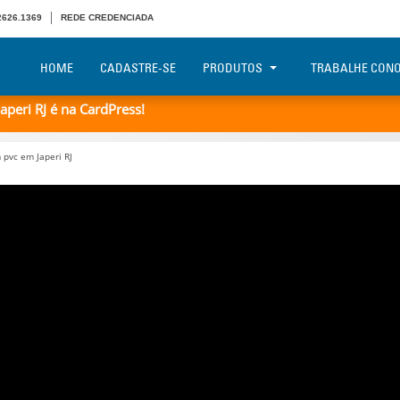
 2626.1369
REDE CREDENCIADA
HOME
CADASTRE-SE
PRODUTOS
TRABALHE CON
peri RJ é na CardPress!
pvc em Japeri RJ