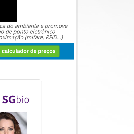
ança do ambiente e promove
ão de ponto eletrônico
ximação (mifare, RFID...)
r calculador de preços