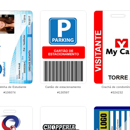
irinha de Estudante
Cartão de estacionamento
Crachá de condomín
#106074
#130597
#324232