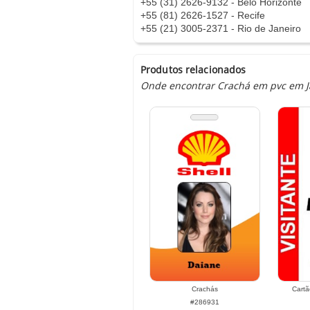
+55 (31) 2626-9132 - Belo Horizonte
+55 (81) 2626-1527 - Recife
+55 (21) 3005-2371 - Rio de Janeiro
Produtos relacionados
Onde encontrar Crachá em pvc em Ja
Crachás
Cartã
#286931