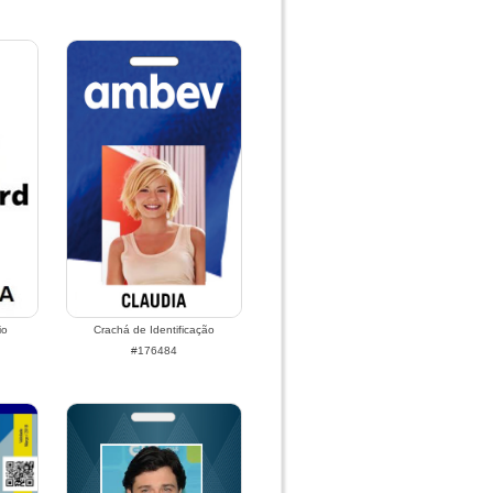
io
Crachá de Identificação
#176484