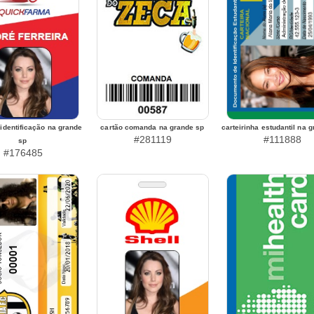
identificação na grande
cartão comanda na grande sp
carteirinha estudantil na 
#281119
#111888
sp
#176485