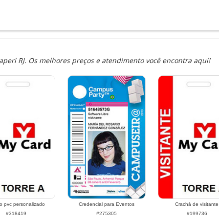
peri RJ. Os melhores preços e atendimento você encontra aqui!
o pvc personalizado
Credencial para Eventos
Crachá de visitante
#318419
#275305
#199736