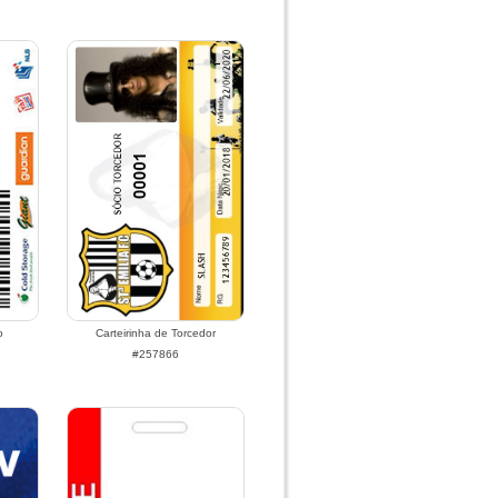
o
Carteirinha de Torcedor
#257866