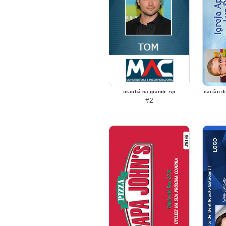
crachá na grande sp
cartão d
#2