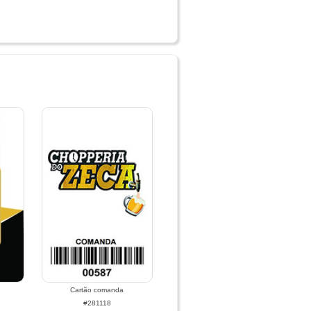
Cartão comanda
#281118