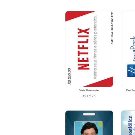
Vale Presente
Crach
#217175