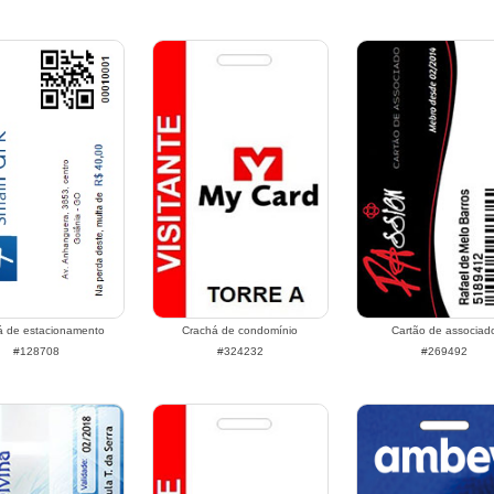
á de estacionamento
Crachá de condomínio
Cartão de associad
#128708
#324232
#269492