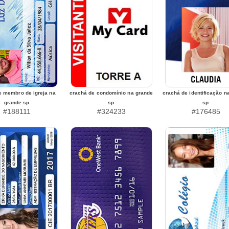
e membro de igreja na
crachá de condomínio na grande
crachá de identificação n
grande sp
sp
sp
#188111
#324233
#176485