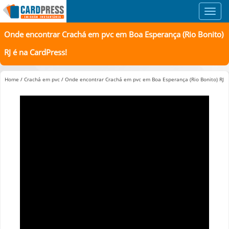
Toggl
navig
Onde encontrar Crachá em pvc em Boa Esperança (Rio Bonito)
RJ é na CardPress!
Home
/
Crachá em pvc
/
Onde encontrar Crachá em pvc em Boa Esperança (Rio Bonito) RJ