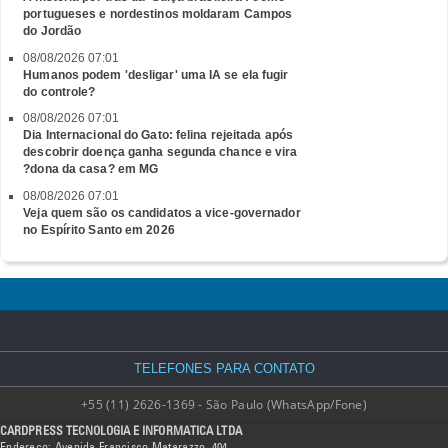
portugueses e nordestinos moldaram Campos
do Jordão
08/08/2026 07:01
Humanos podem 'desligar' uma IA se ela fugir
do controle?
08/08/2026 07:01
Dia Internacional do Gato: felina rejeitada após
descobrir doença ganha segunda chance e vira
?dona da casa? em MG
08/08/2026 07:01
Veja quem são os candidatos a vice-governador
no Espírito Santo em 2026
TELEFONES PARA CONTATO
+55 (11) 2626-1369 - São Paulo (WhatsApp/Fone)
CARDPRESS TECNOLOGIA E INFORMATICA LTDA
Endereço: Avenida Francisco Matarazzo, 404