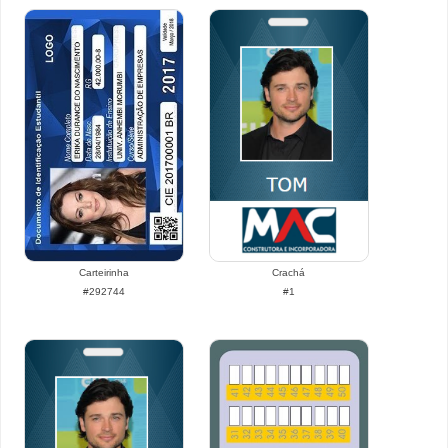
Carteirinha
Crachá
#292744
#1