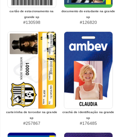
cartão de estacionamento na
documento do estudante na grande
grande sp
sp
#130598
#126820
carteirinha de torcedor na grande
crachá de identificação na grande
sp
sp
#257867
#176485