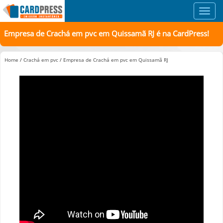
Toggl
navig
Empresa de Crachá em pvc em Quissamã RJ é na CardPress!
Home
/
Crachá em pvc
/
Empresa de Crachá em pvc em Quissamã RJ