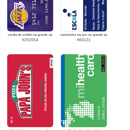
cartão de crédito na grande sp
carteirinha em pvc na grande sp
#252054
#84131