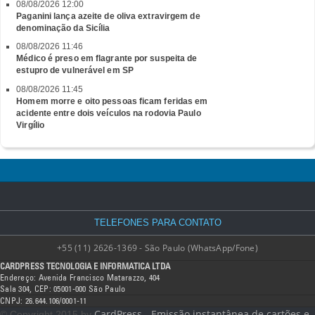
08/08/2026 12:00
Paganini lança azeite de oliva extravirgem de
denominação da Sicília
08/08/2026 11:46
Médico é preso em flagrante por suspeita de
estupro de vulnerável em SP
08/08/2026 11:45
Homem morre e oito pessoas ficam feridas em
acidente entre dois veículos na rodovia Paulo
Virgílio
TELEFONES PARA CONTATO
+55 (11) 2626-1369 - São Paulo (WhatsApp/Fone)
CARDPRESS TECNOLOGIA E INFORMATICA LTDA
Endereço: Avenida Francisco Matarazzo, 404
Sala 304, CEP: 05001-000 São Paulo
CNPJ: 26.644.106/0001-11
CardPress - Emissão instantânea de cartões e
© Copyright 2015 by