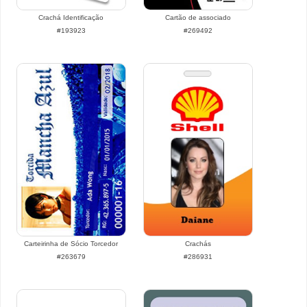
Crachá Identificação
Cartão de associado
#193923
#269492
Carteirinha de Sócio Torcedor
Crachás
#263679
#286931