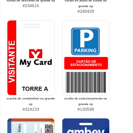
cartão de desconto na grande sp
cartão de plano de saúde na
#234615
grande sp
#240428
crachá de condomínio na grande
cartão de estacionamento na
sp
grande sp
#324233
#130598