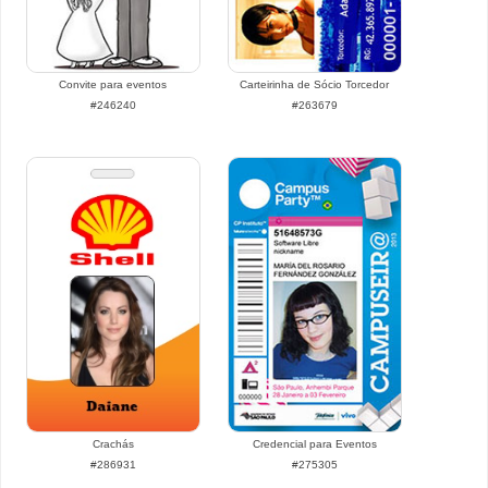
Convite para eventos
Carteirinha de Sócio Torcedor
#246240
#263679
Crachás
Credencial para Eventos
#286931
#275305