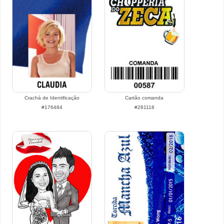
Crachá de Identificação
Cartão comanda
#176484
#281118