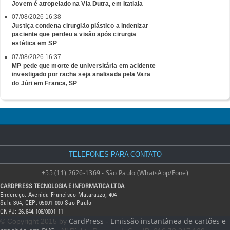
Jovem é atropelado na Via Dutra, em Itatiaia
07/08/2026 16:38
Justiça condena cirurgião plástico a indenizar
paciente que perdeu a visão após cirurgia
estética em SP
07/08/2026 16:37
MP pede que morte de universitária em acidente
investigado por racha seja analisada pela Vara
do Júri em Franca, SP
TELEFONES PARA CONTATO
+55 (11) 2626-1369 - São Paulo (WhatsApp/Fone)
CARDPRESS TECNOLOGIA E INFORMATICA LTDA
Endereço: Avenida Francisco Matarazzo, 404
Sala 304, CEP: 05001-000 São Paulo
CNPJ: 26.644.106/0001-11
CardPress - Emissão instantânea de cartões e
© Copyright 2015 by