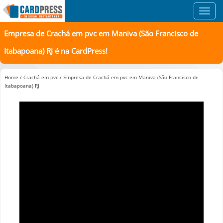
Toggl
navig
Empresa de Crachá em pvc em Maniva (São Francisco de
Itabapoana) RJ é na CardPress!
Home
/
Crachá em pvc
/
Empresa de Crachá em pvc em Maniva (São Francisco de
Itabapoana) RJ