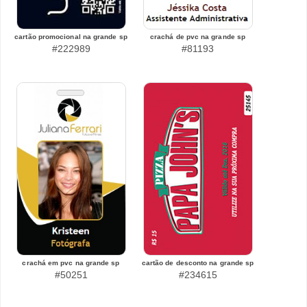
cartão promocional na grande sp
crachá de pvc na grande sp
#222989
#81193
crachá em pvc na grande sp
cartão de desconto na grande sp
#50251
#234615