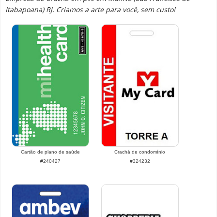
Itabapoana) RJ. Criamos a arte para você, sem custo!
Cartão de plano de saúde
Crachá de condomínio
#240427
#324232