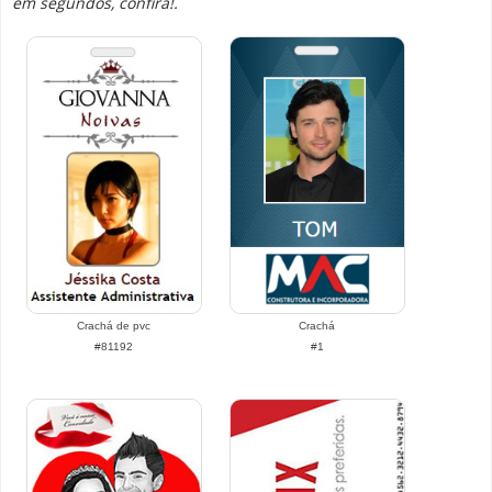
em segundos, confira!.
Crachá de pvc
Crachá
#81192
#1