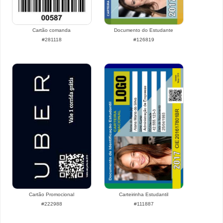
Cartão comanda
Documento do Estudante
#281118
#126819
Cartão Promocional
Carteirinha Estudantil
#222988
#111887