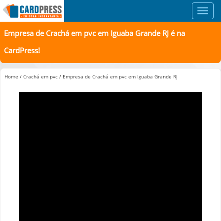
Toggl
navig
Empresa de Crachá em pvc em Iguaba Grande RJ é na
CardPress!
Home
/
Crachá em pvc
/
Empresa de Crachá em pvc em Iguaba Grande RJ