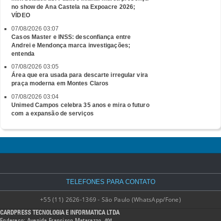
no show de Ana Castela na Expoacre 2026;
VÍDEO
07/08/2026 03:07
Casos Master e INSS: desconfiança entre
Andrei e Mendonça marca investigações;
entenda
07/08/2026 03:05
Área que era usada para descarte irregular vira
praça moderna em Montes Claros
07/08/2026 03:04
Unimed Campos celebra 35 anos e mira o futuro
com a expansão de serviços
TELEFONES PARA CONTATO
+55 (11) 2626-1369 - São Paulo (WhatsApp/Fone)
CARDPRESS TECNOLOGIA E INFORMATICA LTDA
Endereço: Avenida Francisco Matarazzo, 404