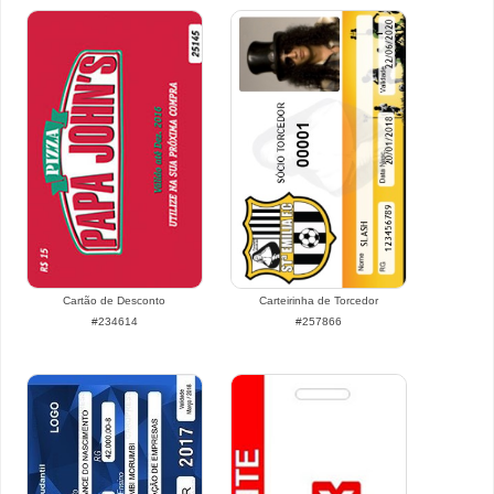
Cartão de Desconto
Carteirinha de Torcedor
#234614
#257866