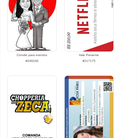
Convite para eventos
Vale Presente
#246240
#217175