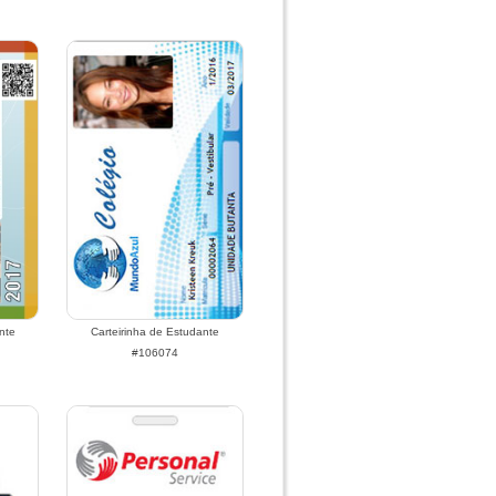
nte
Carteirinha de Estudante
#106074