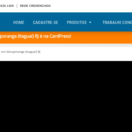
 2626.1369
REDE CREDENCIADA
HOME
CADASTRE-SE
PRODUTOS
TRABALHE CON
oranga (Itaguaí) RJ é na CardPress!
em Ibituporanga (Itaguaí) RJ