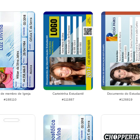
 de membro de Igreja
Carteirinha Estudantil
Documento do Estuda
#188110
#111887
#126819