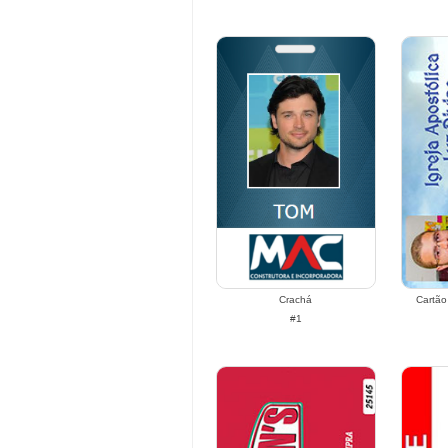
Crachá
Cartão
#1