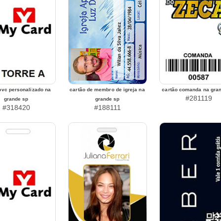
pvc personalizado na
cartão de membro de igreja na
cartão comanda na gra
#281119
grande sp
grande sp
#318420
#188111