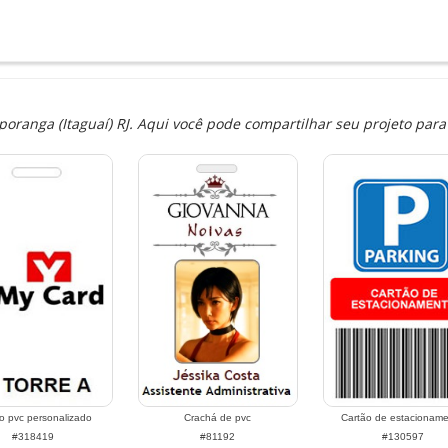
ranga (Itaguaí) RJ. Aqui você pode compartilhar seu projeto para 
o pvc personalizado
Crachá de pvc
Cartão de estacionam
#318419
#81192
#130597