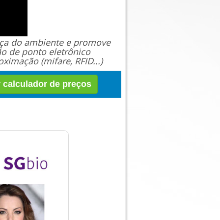
ança do ambiente e promove
ão de ponto eletrônico
ximação (mifare, RFID...)
r calculador de preços