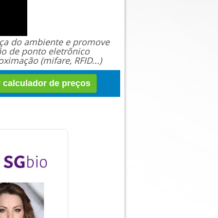
ança do ambiente e promove
ão de ponto eletrônico
ximação (mifare, RFID...)
r calculador de preços