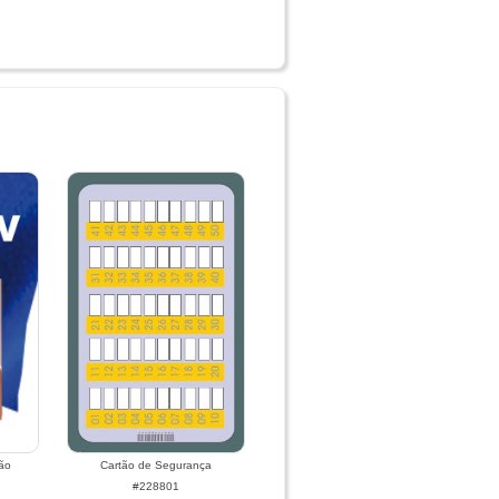
ão
Cartão de Segurança
#228801