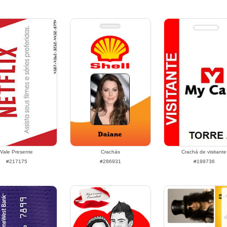
Vale Presente
Crachás
Crachá de visitante
#217175
#286931
#199736