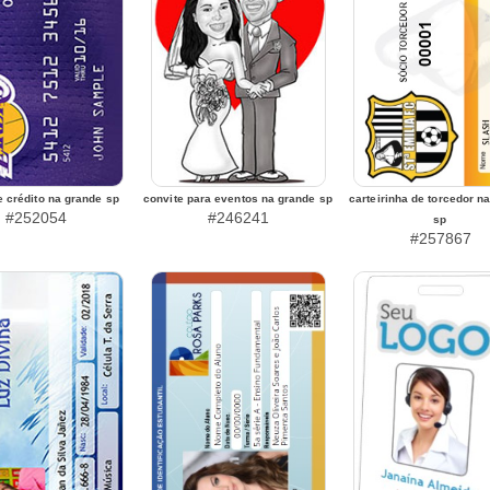
e crédito na grande sp
convite para eventos na grande sp
carteirinha de torcedor n
#252054
#246241
sp
#257867