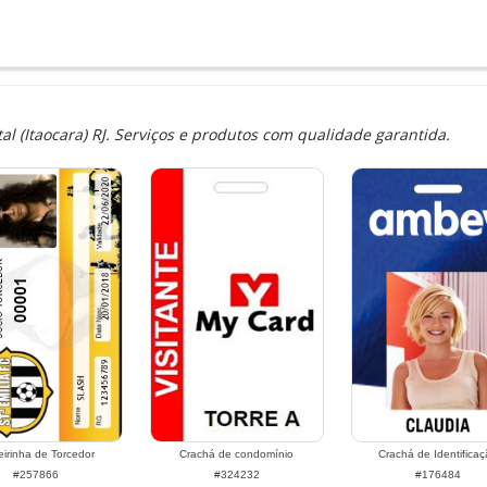
 (Itaocara) RJ. Serviços e produtos com qualidade garantida.
eirinha de Torcedor
Crachá de condomínio
Crachá de Identificaç
#257866
#324232
#176484