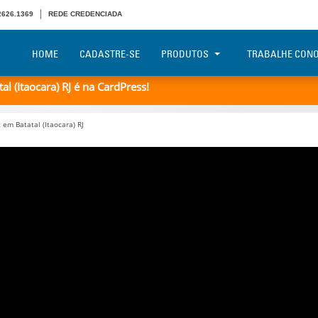
 2626.1369
REDE CREDENCIADA
HOME
CADASTRE-SE
PRODUTOS
TRABALHE CON
 (Itaocara) RJ é na CardPress!
em Batatal (Itaocara) RJ