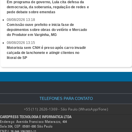
Em programa de governo, Lula cita defesa da
democracia, da soberania, regulação de redes e
pede debate sobre emendas
08/08/2026 13:18
Comissão ouve prefeito e inicia fase de
depoimentos sobre obras do velório e Mercado
do Produtor em Varginha, MG
08/08/2026 13:15
Motorista sem CNH é preso após carro invadir
calçada de lanchonete e atingir clientes no
litoral de SP
TELEFONES PARA CONTATO
+55 (11) 2626-1369 - São Paulo (WhatsApp/Fone)
CARDPRESS TECNOLOGIA E INFORMATICA LTDA
Endereço: Avenida Francisco Matarazzo, 404
Sala 304, CEP: 05001-000 São Paulo
CNPJ: 26.644.106/0001-11