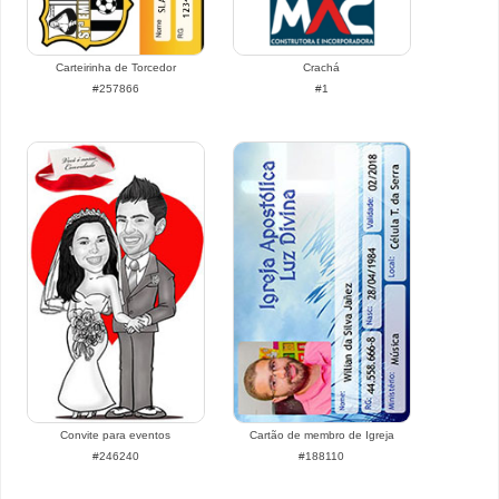
Carteirinha de Torcedor
Crachá
#257866
#1
Convite para eventos
Cartão de membro de Igreja
#246240
#188110