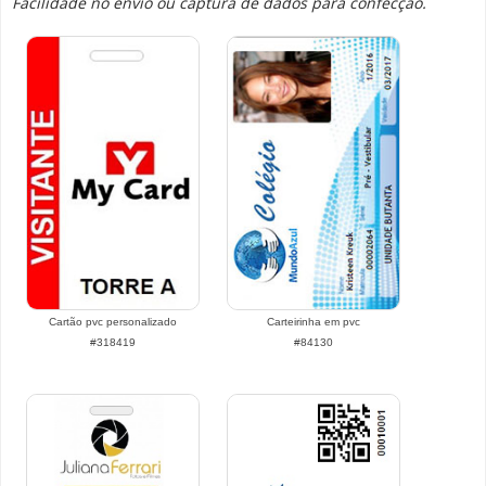
Facilidade no envio ou captura de dados para confecção.
Cartão pvc personalizado
Carteirinha em pvc
#318419
#84130