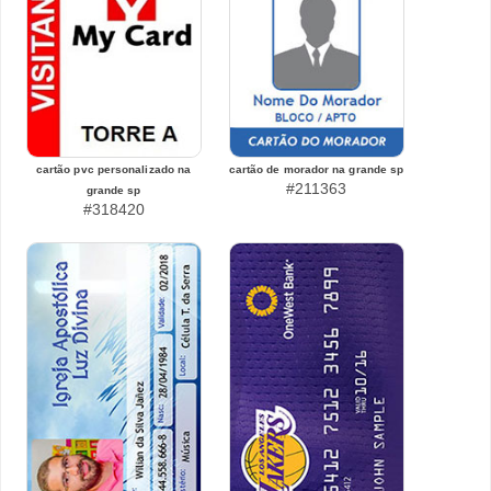
cartão pvc personalizado na
cartão de morador na grande sp
#211363
grande sp
#318420