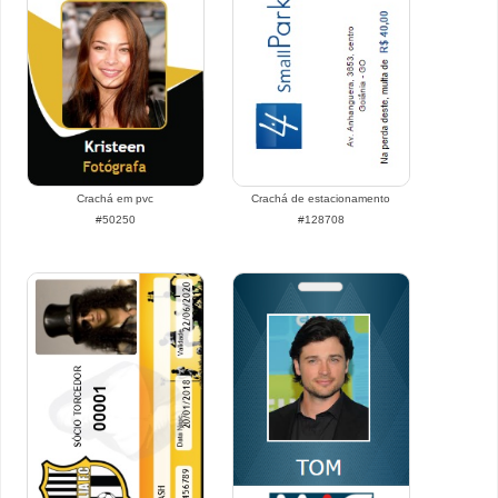
Crachá em pvc
Crachá de estacionamento
#50250
#128708