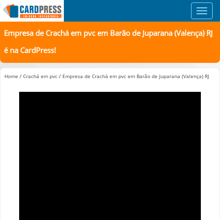
Toggl
navig
Empresa de Crachá em pvc em Barão de Juparana (Valença) RJ
é na CardPress!
Home
/
Crachá em pvc
/
Empresa de Crachá em pvc em Barão de Juparana (Valença) RJ