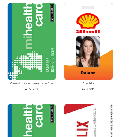
Carteirinha de plano de saúde
Crachás
#153231
#286931