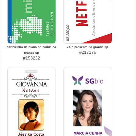
carteirinha de plano de saúde na
vale presente na grande sp
#217176
grande sp
#153232