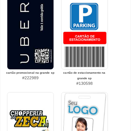
cartão promocional na grande sp
cartão de estacionamento na
#222989
grande sp
#130598