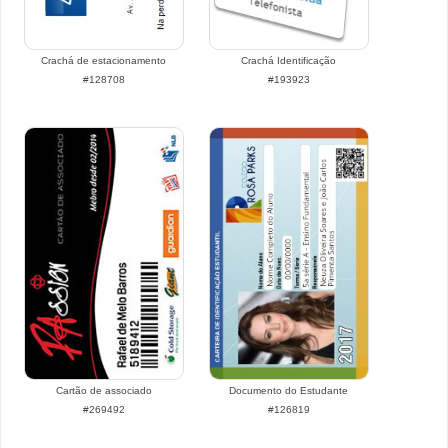
Crachá de estacionamento
Crachá Identificação
#128708
#193923
Cartão de associado
Documento do Estudante
#269492
#126819