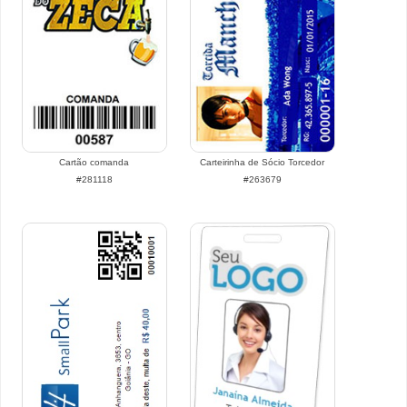
Cartão comanda
Carteirinha de Sócio Torcedor
#281118
#263679