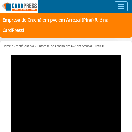
Toggl
navig
Empresa de Crachá em pvc em Arrozal (Piraí) RJ é na
CardPress!
Home
/
Crachá em pvc
/
Empresa de Crachá em pvc em Arrozal (Piraí) RJ