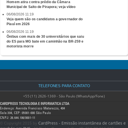
Homem atira contra prédio da Câmara
Municipal de Salto de Pirapora; veja vídeo
06/08/2026 11:19
Veja quem são os candidatos a governador do
Piauí em 2026
06/08/2026 11:19
Ônibus com mais de 30 universitários que saiu
do ES para MG bate em caminhão na BR-259 e
motorista morre
TELEFONES PARA CONTATO
+55 (11) 2626-1369 - São Paulo (WhatsApp/Fone)
CARDPRESS TECNOLOGIA E INFORMATICA LTDA
Endereço: Avenida Francisco Matarazzo, 404
Sala 304, CEP: 05001-000 São Paulo
CNPJ: 26.644.106/0001-11
CardPress - Emissão instantânea de cartões e
© Copyright 2015 by