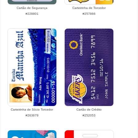
Cartão de Segurança
Carteirinha de Torcedor
#228801
#257866
Carteirinha de Sócio Torcedor
Cartão de Crédito
#263679
#252053