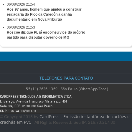
06/08/2026 21:54
Aos 97 anos, homem que ajudou a construir
escadaria do Pico da Caledônia ganha
documentário em Nova Friburgo
06/08/2026 21:53
Roscoe diz que PL já escolheu vice do próprio
partido para disputar governo de MG
TELEFONES PARA CONTATO
+55 (11) 2626-1369 - São Paulo (WhatsApp/Fone)
CARDPRESS TECNOLOGIA E INFORMATICA LTDA
Endereço: Avenida Francisco Matarazzo, 404
Sala 304, CEP: 05001-000 São Paulo
CNPJ: 26.644.106/0001-11
CardPress - Emissão instantânea de cartões e
© Copyright 2015 by
crachás em PVC
. All Rights Reserved. Seu IP: 216.73.217.80