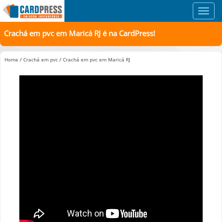
Toggl
navig
Crachá em pvc em Maricá RJ é na CardPress!
Home
/
Crachá em pvc
/
Crachá em pvc em Maricá RJ