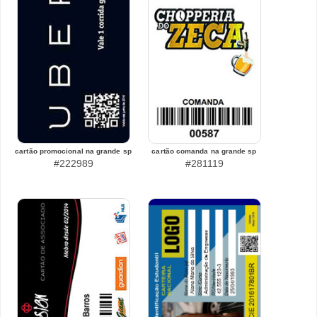
cartão promocional na grande sp
cartão comanda na grande sp
#222989
#281119