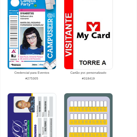
Credencial para Eventos
Cartão pvc personalizado
#275305
#318419