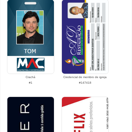
Crachá
Credencial de membro de igreja
#1
#147418