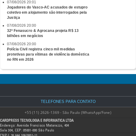
07/08/2026 20:01
Jogadores do Vasco-AC acusados de estupro
coletivo em alojamento são interrogados pela
Justiça
07/08/2026 20:00
32ª Fenasucro & Agrocana projeta R$ 13
bilhões em negócios
07/08/2026 20:00
Polícia Civil registra cinco mil medidas
protetivas para vítimas de violência doméstica
no RN em 2026
TELEFONES PARA CONTATO
+55 (11) 2626-1369 - São Paulo (WhatsApp/Fone)
CARDPRESS TECNOLOGIA E INFORMATICA LTDA
Endereço: Avenida Francisco Matarazzo, 404
Sala 304, CEP: 05001-000 São Paulo
CNPJ: 26.644.106/0001-11