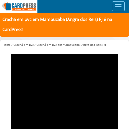
Toggl
navig
Crachá em pvc em Mambucaba (Angra dos Reis) RJ é na
CardPress!
Home
/
Crachá em pvc
/
Crachá em pvc em Mambucaba (Angra dos Reis) RJ