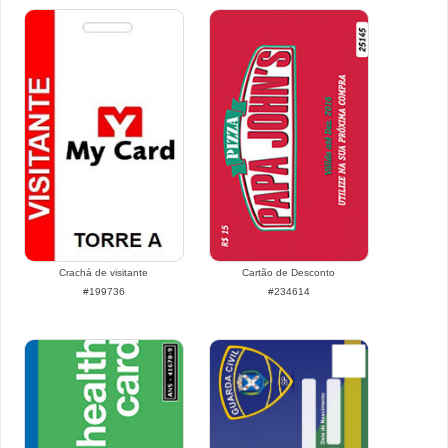
Crachá de visitante
Cartão de Desconto
#199736
#234614