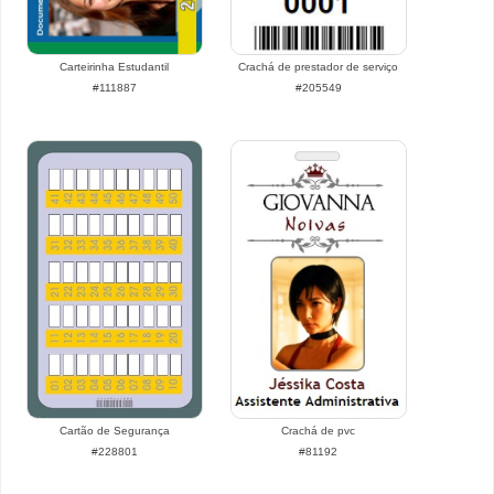
Carteirinha Estudantil
Crachá de prestador de serviço
#111887
#205549
Cartão de Segurança
Crachá de pvc
#228801
#81192