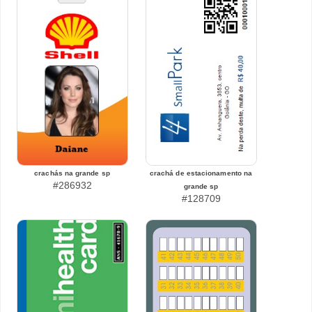
crachás na grande sp
crachá de estacionamento na
#286932
grande sp
#128709