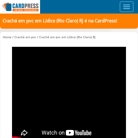
Toggl
navig
Crachá em pvc em Lídice (Rio Claro) RJ é na CardPress!
Home
/
Crachá em pvc
/
Crachá em pvc em Lídice (Rio Claro) RJ