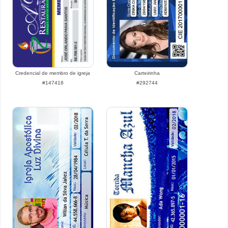
Credencial de membro de igreja
Carteirinha
#147418
#292744