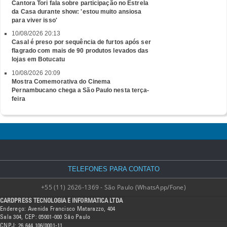
Cantora Tori fala sobre participação no Estrela
da Casa durante show: 'estou muito ansiosa
para viver isso'
10/08/2026 20:13
Casal é preso por sequência de furtos após ser
flagrado com mais de 90 produtos levados das
lojas em Botucatu
10/08/2026 20:09
Mostra Comemorativa do Cinema
Pernambucano chega a São Paulo nesta terça-
feira
TELEFONES PARA CONTATO
+55 (11) 2626-1369 - São Paulo (WhatsApp/Fone)
CARDPRESS TECNOLOGIA E INFORMATICA LTDA
Endereço: Avenida Francisco Matarazzo, 404
Sala 304, CEP: 05001-000 São Paulo
CNPJ: 26.644.106/0001-11