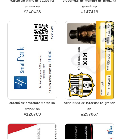
cartão de plano de saúde na
credencial de membro de igreja na
grande sp
grande sp
#240428
#147419
crachá de estacionamento na
carteirinha de torcedor na grande
grande sp
sp
#128709
#257867