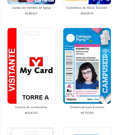
Cartão de membro de Igreja
Carteirinha de Sócio Torcedor
#188110
#263679
Crachá de condomínio
Credencial para Eventos
#324232
#275305