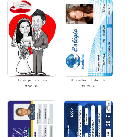
Convite para eventos
Carteirinha de Estudante
#246240
#106074