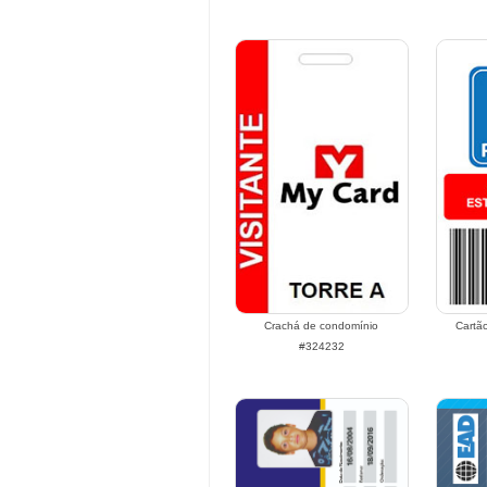
Crachá de condomínio
Cartã
#324232