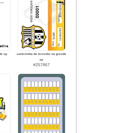
de sp
carteirinha de torcedor na grande
sp
#257867