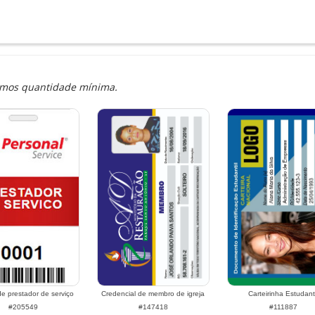
temos quantidade mínima.
e prestador de serviço
Credencial de membro de igreja
Carteirinha Estudanti
#205549
#147418
#111887