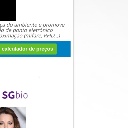
ança do ambiente e promove
ão de ponto eletrônico
ximação (mifare, RFID...)
r calculador de preços