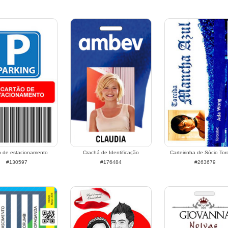
o de estacionamento
Crachá de Identificação
Carteirinha de Sócio Tor
#130597
#176484
#263679