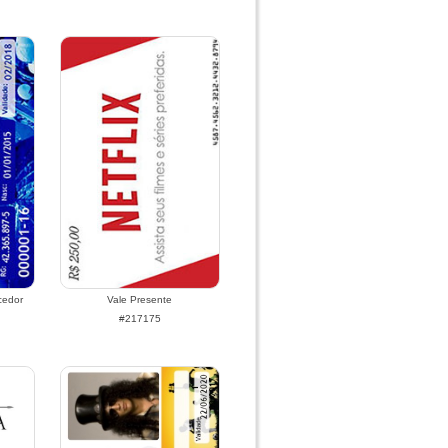
cedor
Vale Presente
#217175