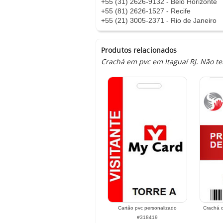
+55 (31) 2626-9132 - Belo Horizonte
+55 (81) 2626-1527 - Recife
+55 (21) 3005-2371 - Rio de Janeiro
Produtos relacionados
Crachá em pvc em Itaguaí RJ. Não 
Cartão pvc personalizado
Crachá d
#318419