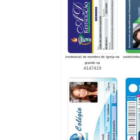
credencial de membro de igreja na
carteirinh
grande sp
#147419