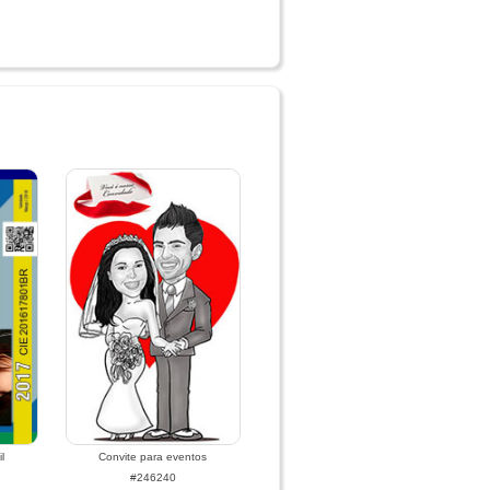
l
Convite para eventos
#246240