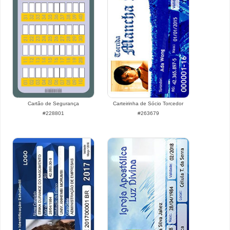
Cartão de Segurança
Carteirinha de Sócio Torcedor
#228801
#263679