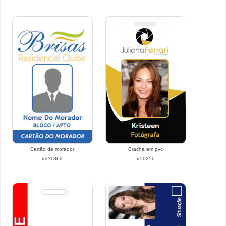
Cartão de morador
Crachá em pvc
#211362
#50250