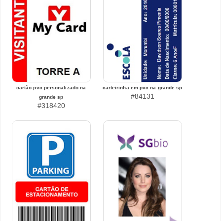
cartão pvc personalizado na
carteirinha em pvc na grande sp
#84131
grande sp
#318420