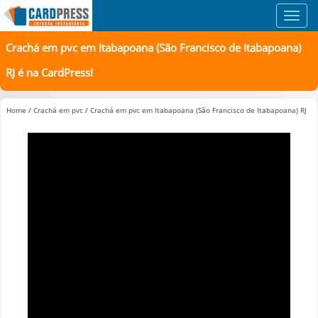
Toggl
navig
Crachá em pvc em Itabapoana (São Francisco de Itabapoana)
RJ é na CardPress!
Home
/
Crachá em pvc
/
Crachá em pvc em Itabapoana (São Francisco de Itabapoana) RJ