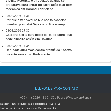
VÍDEO: Motorista é atropelado quando se
preparava para entrar no carro após falar com
mecânico em Coronel Fabriciano
08/08/2026 17:37
Por que o vendaval no Rio não foi tão forte
quanto o previsto? Veja como fica o tempo
08/08/2026 17:36
Catedral alerta para golpe de 'falso padre' que
pede dinheiro a fiéis em Colatina
08/08/2026 17:35
Deputada atira ovos contra premiê do Kosovo
durante sessão no Parlamento
TELEFONES PARA CONTATO
+55 (11) 2626-1369 - São Paulo (WhatsApp/Fone)
CARDPRESS TECNOLOGIA E INFORMATICA LTDA
Endereço: Avenida Francisco Matarazzo, 404