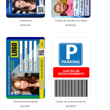
Carteirinha
Cartão de membro de Igreja
#292744
#188110
Carteirinha Estudantil
Cartão de estacionamento
#111887
#130597