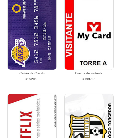
Cartão de Crédito
Crachá de visitante
#252053
#199736