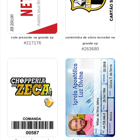
vale presente na grande sp
carteirinha de sócio torcedor na
#217176
grande sp
#263680