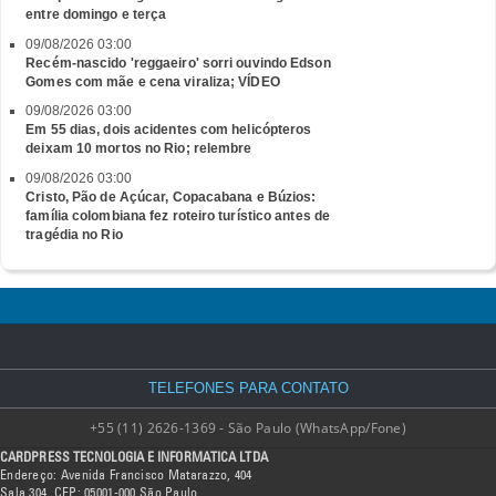
entre domingo e terça
09/08/2026 03:00
Recém-nascido 'reggaeiro' sorri ouvindo Edson
Gomes com mãe e cena viraliza; VÍDEO
09/08/2026 03:00
Em 55 dias, dois acidentes com helicópteros
deixam 10 mortos no Rio; relembre
09/08/2026 03:00
Cristo, Pão de Açúcar, Copacabana e Búzios:
família colombiana fez roteiro turístico antes de
tragédia no Rio
TELEFONES PARA CONTATO
+55 (11) 2626-1369 - São Paulo (WhatsApp/Fone)
CARDPRESS TECNOLOGIA E INFORMATICA LTDA
Endereço: Avenida Francisco Matarazzo, 404
Sala 304, CEP: 05001-000 São Paulo