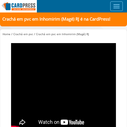
Toggl
navig
Crachá em pvc em Inhomirim (Magé) RJ é na CardPress!
Home
/
Crachá em pvc
/
Crachá em pvc em Inhomirim (Magé) RJ