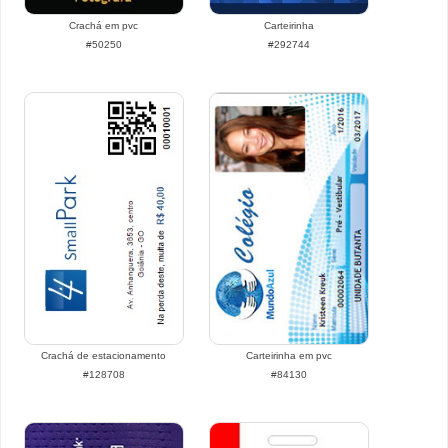
Crachá em pvc
Carteirinha
#50250
#292744
Crachá de estacionamento
Carteirinha em pvc
#128708
#84130