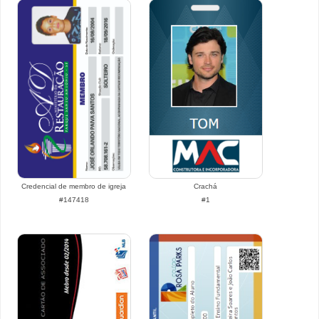
Credencial de membro de igreja
Crachá
#147418
#1