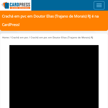
Toggl
navig
Crachá em pvc em Doutor Elias (Trajano de Morais) RJ é na
CardPress!
Home
/
Crachá em pvc
/
Crachá em pvc em Doutor Elias (Trajano de Morais) RJ