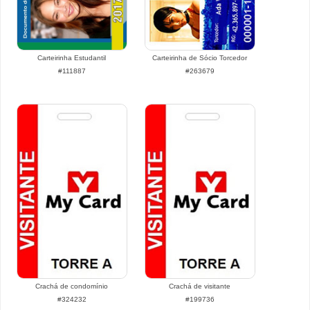
Carteirinha Estudantil
Carteirinha de Sócio Torcedor
#111887
#263679
Crachá de condomínio
Crachá de visitante
#324232
#199736