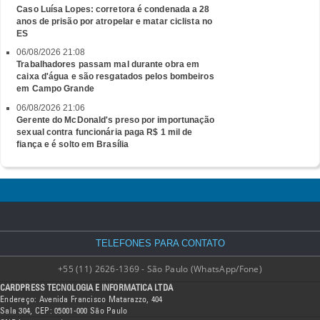
Caso Luísa Lopes: corretora é condenada a 28
anos de prisão por atropelar e matar ciclista no
ES
06/08/2026 21:08
Trabalhadores passam mal durante obra em
caixa d'água e são resgatados pelos bombeiros
em Campo Grande
06/08/2026 21:06
Gerente do McDonald's preso por importunação
sexual contra funcionária paga R$ 1 mil de
fiança e é solto em Brasília
TELEFONES PARA CONTATO
+55 (11) 2626-1369 - São Paulo (WhatsApp/Fone)
CARDPRESS TECNOLOGIA E INFORMATICA LTDA
Endereço: Avenida Francisco Matarazzo, 404
Sala 304, CEP: 05001-000 São Paulo