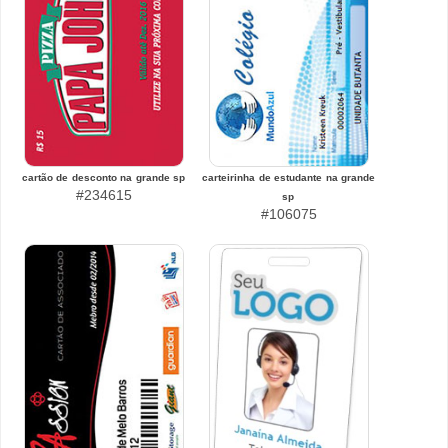
cartão de desconto na grande sp
carteirinha de estudante na grande
#234615
sp
#106075