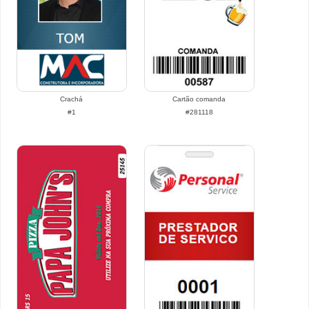
Crachá
Cartão comanda
#1
#281118