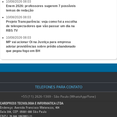
10/08/2026 08:03
Enem 2026: professores sugerem 7 possíveis
temas de redação
10/08/2026 08:03
Projeto Transparência: veja como foi a escolha
de telespectadores que vão passar um dia na
RBS TV
10/08/2026 08:03
MP vai acionar Oi na Justiça para empresa
adotar providências sobre prédio abandonado
que pegou fogo em BH
TELEFONES PARA CONTATO
+55 (11) 2626-1369 - São Paulo (WhatsApp/Fone)
CARDPRESS TECNOLOGIA E INFORMATICA LTDA
Endereço: Avenida Francisco Matarazzo, 404
Sala 304, CEP: 05001-000 São Paulo
CNPJ: 26.644.106/0001-11