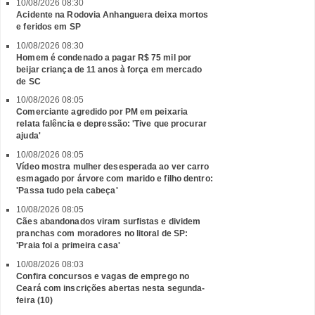
10/08/2026 08:30
Acidente na Rodovia Anhanguera deixa mortos
e feridos em SP
10/08/2026 08:30
Homem é condenado a pagar R$ 75 mil por
beijar criança de 11 anos à força em mercado
de SC
10/08/2026 08:05
Comerciante agredido por PM em peixaria
relata falência e depressão: 'Tive que procurar
ajuda'
10/08/2026 08:05
Vídeo mostra mulher desesperada ao ver carro
esmagado por árvore com marido e filho dentro:
'Passa tudo pela cabeça'
10/08/2026 08:05
Cães abandonados viram surfistas e dividem
pranchas com moradores no litoral de SP:
'Praia foi a primeira casa'
10/08/2026 08:03
Confira concursos e vagas de emprego no
Ceará com inscrições abertas nesta segunda-
feira (10)