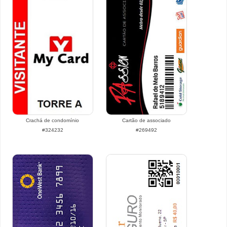
Crachá de condomínio
Cartão de associado
#324232
#269492