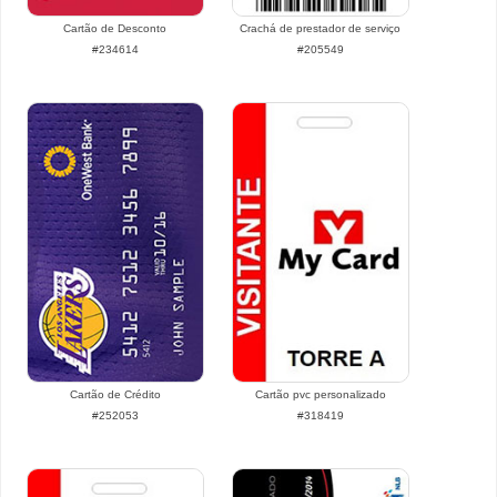
Cartão de Desconto
Crachá de prestador de serviço
#234614
#205549
Cartão de Crédito
Cartão pvc personalizado
#252053
#318419