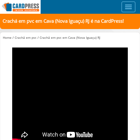
Toggl
navig
Crachá em pvc em Cava (Nova Iguaçu) RJ é na CardPress!
Home
/
Crachá em pvc
/
Crachá em pvc em Cava (Nova Iguaçu) RJ