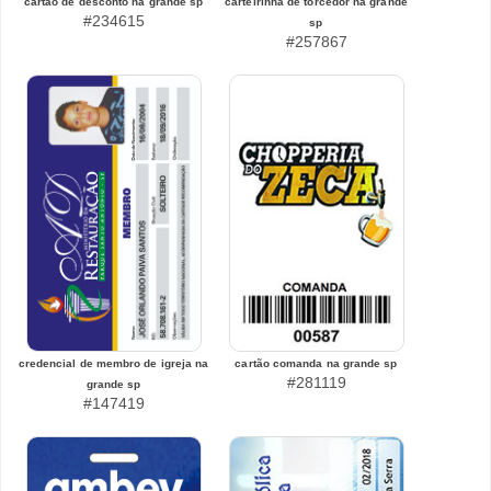
cartão de desconto na grande sp
carteirinha de torcedor na grande
#234615
sp
#257867
credencial de membro de igreja na
cartão comanda na grande sp
#281119
grande sp
#147419