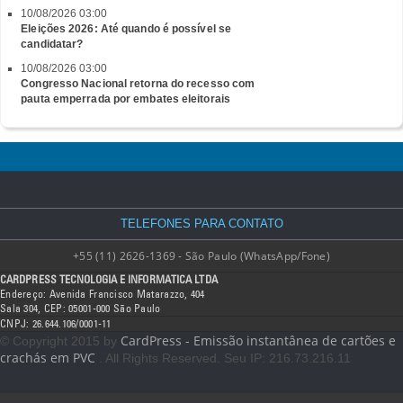
10/08/2026 03:00
Eleições 2026: Até quando é possível se
candidatar?
10/08/2026 03:00
Congresso Nacional retorna do recesso com
pauta emperrada por embates eleitorais
TELEFONES PARA CONTATO
+55 (11) 2626-1369 - São Paulo (WhatsApp/Fone)
CARDPRESS TECNOLOGIA E INFORMATICA LTDA
Endereço: Avenida Francisco Matarazzo, 404
Sala 304, CEP: 05001-000 São Paulo
CNPJ: 26.644.106/0001-11
CardPress - Emissão instantânea de cartões e
© Copyright 2015 by
crachás em PVC
. All Rights Reserved. Seu IP: 216.73.216.11