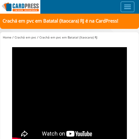
Toggl
navig
Crachá em pvc em Batatal (Itaocara) RJ é na CardPress!
Home
/
Crachá em pvc
/
Crachá em pvc em Batatal (Itaocara) RJ