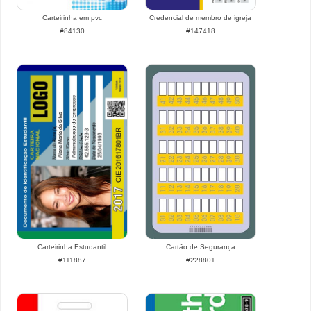
Carteirinha em pvc
Credencial de membro de igreja
#84130
#147418
Carteirinha Estudantil
Cartão de Segurança
#111887
#228801