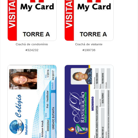
Crachá de condomínio
Crachá de visitante
#324232
#199736