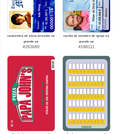
carteirinha de sócio torcedor na
cartão de membro de igreja na
grande sp
grande sp
#263680
#188111