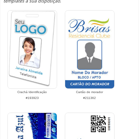
templates a sua disposição.
Crachá Identificação
Cartão de morador
#193923
#211362