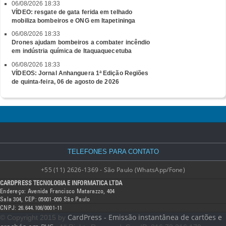
06/08/2026 18:33
VÍDEO: resgate de gata ferida em telhado
mobiliza bombeiros e ONG em Itapetininga
06/08/2026 18:33
Drones ajudam bombeiros a combater incêndio
em indústria química de Itaquaquecetuba
06/08/2026 18:33
VÍDEOS: Jornal Anhanguera 1ª Edição Regiões
de quinta-feira, 06 de agosto de 2026
TELEFONES PARA CONTATO
+55 (11) 2626-1369 - São Paulo (WhatsApp/Fone)
CARDPRESS TECNOLOGIA E INFORMATICA LTDA
Endereço: Avenida Francisco Matarazzo, 404
Sala 304, CEP: 05001-000 São Paulo
CNPJ: 26.644.106/0001-11
CardPress - Emissão instantânea de cartões e
© Copyright 2015 by