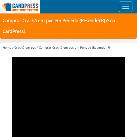
Toggl
navig
Comprar Crachá em pvc em Penedo (Resende) RJ é na
CardPress!
Home
/
Crachá em pvc
/
Comprar Crachá em pvc em Penedo (Resende) RJ