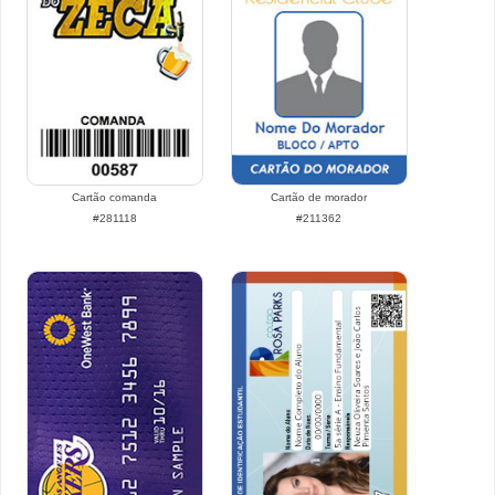
Cartão comanda
Cartão de morador
#281118
#211362