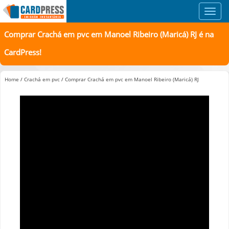
Toggl
navig
Comprar Crachá em pvc em Manoel Ribeiro (Maricá) RJ é na
CardPress!
Home
/
Crachá em pvc
/
Comprar Crachá em pvc em Manoel Ribeiro (Maricá) RJ