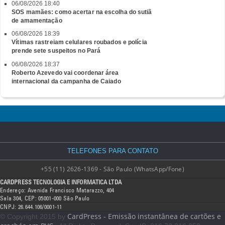
06/08/2026 18:40
SOS mamães: como acertar na escolha do sutiã
de amamentação
06/08/2026 18:39
Vítimas rastreiam celulares roubados e polícia
prende sete suspeitos no Pará
06/08/2026 18:37
Roberto Azevedo vai coordenar área
internacional da campanha de Caiado
TELEFONES PARA CONTATO
+55 (11) 2626-1369 - São Paulo (WhatsApp/Fone)
CARDPRESS TECNOLOGIA E INFORMATICA LTDA
Endereço: Avenida Francisco Matarazzo, 404
Sala 304, CEP: 05001-000 São Paulo
CNPJ: 26.644.106/0001-11
CardPress - Emissão instantânea de cartões e
© Copyright 2015 by