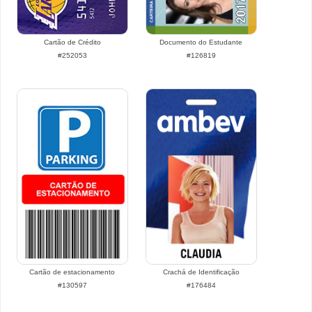
Cartão de Crédito
Documento do Estudante
#252053
#126819
Cartão de estacionamento
Crachá de Identificação
#130597
#176484