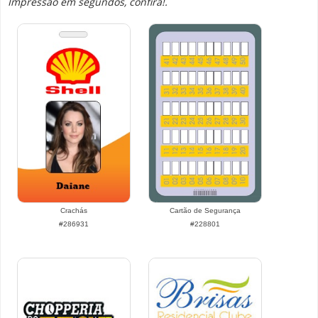
Impressão em segundos, confira!.
Crachás
Cartão de Segurança
#286931
#228801