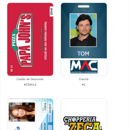
Cartão de Desconto
Crachá
#234614
#1