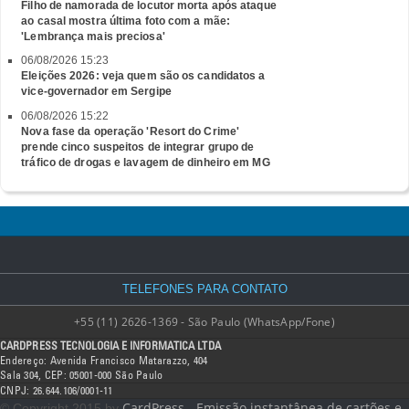
Filho de namorada de locutor morta após ataque
ao casal mostra última foto com a mãe:
'Lembrança mais preciosa'
06/08/2026 15:23
Eleições 2026: veja quem são os candidatos a
vice-governador em Sergipe
06/08/2026 15:22
Nova fase da operação 'Resort do Crime'
prende cinco suspeitos de integrar grupo de
tráfico de drogas e lavagem de dinheiro em MG
TELEFONES PARA CONTATO
+55 (11) 2626-1369 - São Paulo (WhatsApp/Fone)
CARDPRESS TECNOLOGIA E INFORMATICA LTDA
Endereço: Avenida Francisco Matarazzo, 404
Sala 304, CEP: 05001-000 São Paulo
CNPJ: 26.644.106/0001-11
CardPress - Emissão instantânea de cartões e
© Copyright 2015 by