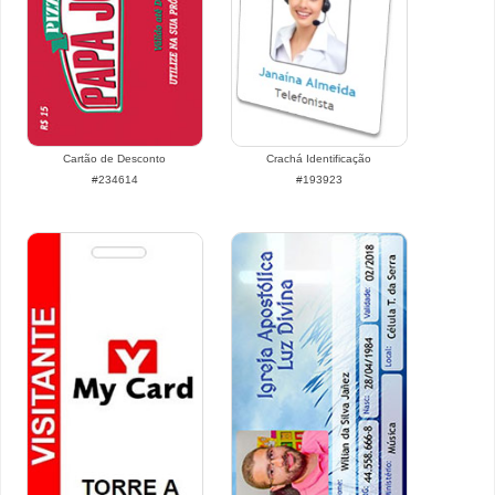
Cartão de Desconto
Crachá Identificação
#234614
#193923