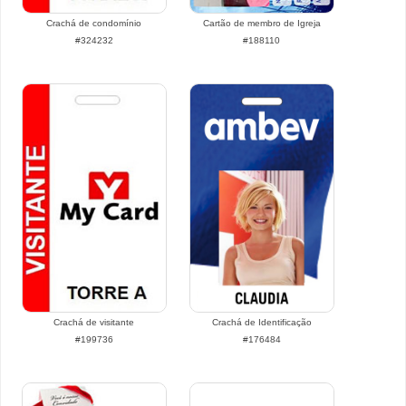
Crachá de condomínio
Cartão de membro de Igreja
#324232
#188110
Crachá de visitante
Crachá de Identificação
#199736
#176484