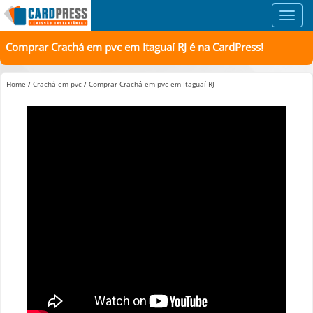
Toggl
navig
Comprar Crachá em pvc em Itaguaí RJ é na CardPress!
Home
/
Crachá em pvc
/
Comprar Crachá em pvc em Itaguaí RJ