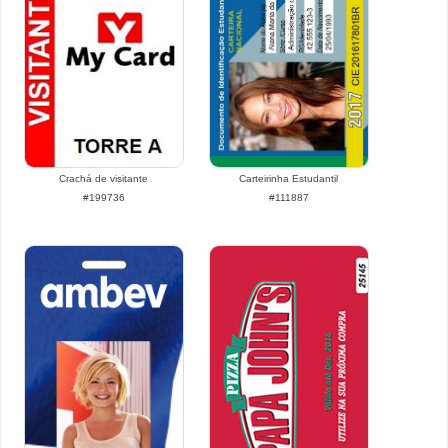
Crachá de visitante
Carteirinha Estudantil
#199736
#111887