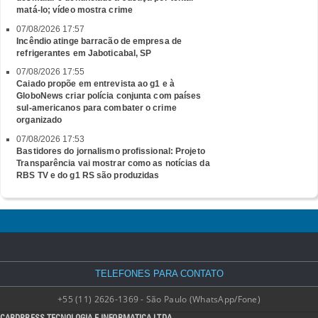
matá-lo; vídeo mostra crime
07/08/2026 17:57
Incêndio atinge barracão de empresa de
refrigerantes em Jaboticabal, SP
07/08/2026 17:55
Caiado propõe em entrevista ao g1 e à
GloboNews criar polícia conjunta com países
sul-americanos para combater o crime
organizado
07/08/2026 17:53
Bastidores do jornalismo profissional: Projeto
Transparência vai mostrar como as notícias da
RBS TV e do g1 RS são produzidas
TELEFONES PARA CONTATO
+55 (11) 2626-1369 - São Paulo (WhatsApp/Fone)
CARDPRESS TECNOLOGIA E INFORMATICA LTDA