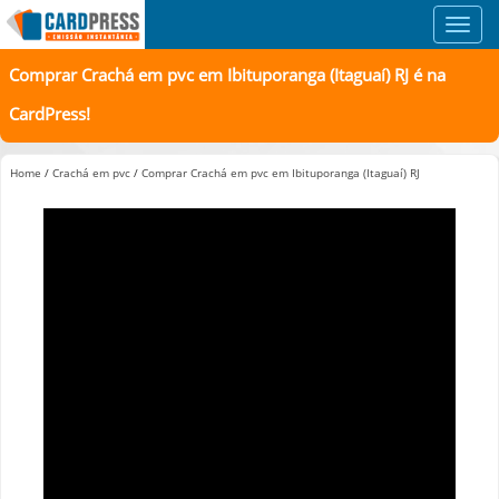
Toggl
navig
Comprar Crachá em pvc em Ibituporanga (Itaguaí) RJ é na
CardPress!
Home
/
Crachá em pvc
/
Comprar Crachá em pvc em Ibituporanga (Itaguaí) RJ