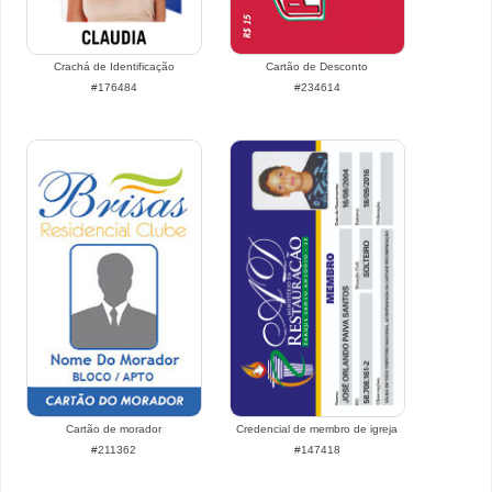
Crachá de Identificação
Cartão de Desconto
#176484
#234614
Cartão de morador
Credencial de membro de igreja
#211362
#147418