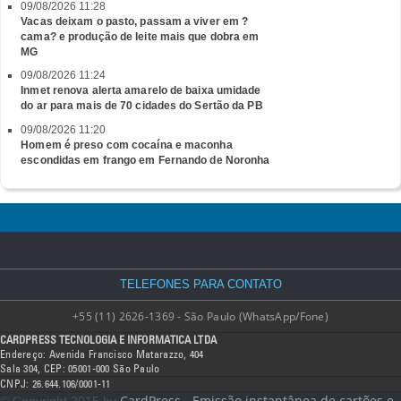
09/08/2026 11:28
Vacas deixam o pasto, passam a viver em ?
cama? e produção de leite mais que dobra em
MG
09/08/2026 11:24
Inmet renova alerta amarelo de baixa umidade
do ar para mais de 70 cidades do Sertão da PB
09/08/2026 11:20
Homem é preso com cocaína e maconha
escondidas em frango em Fernando de Noronha
TELEFONES PARA CONTATO
+55 (11) 2626-1369 - São Paulo (WhatsApp/Fone)
CARDPRESS TECNOLOGIA E INFORMATICA LTDA
Endereço: Avenida Francisco Matarazzo, 404
Sala 304, CEP: 05001-000 São Paulo
CNPJ: 26.644.106/0001-11
CardPress - Emissão instantânea de cartões e