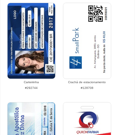
Carteirinha
Crachá de estacionamento
#292744
#128708