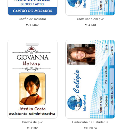
Cartão de morador
Carteirinha em pvc
#211362
#84130
Crachá de pvc
Carteirinha de Estudante
#81192
#106074