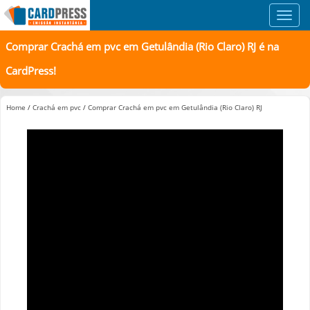
Toggl
navig
Comprar Crachá em pvc em Getulândia (Rio Claro) RJ é na
CardPress!
Home
/
Crachá em pvc
/
Comprar Crachá em pvc em Getulândia (Rio Claro) RJ