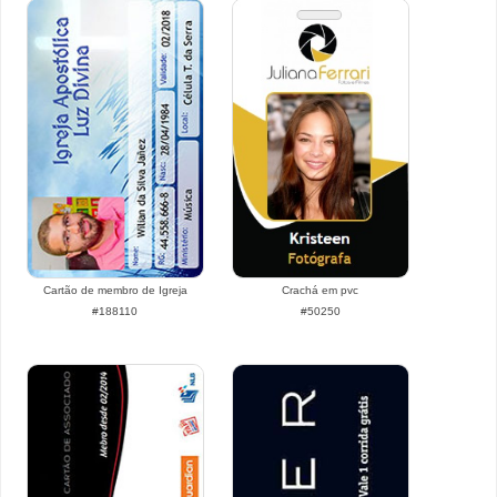
Cartão de membro de Igreja
Crachá em pvc
#188110
#50250