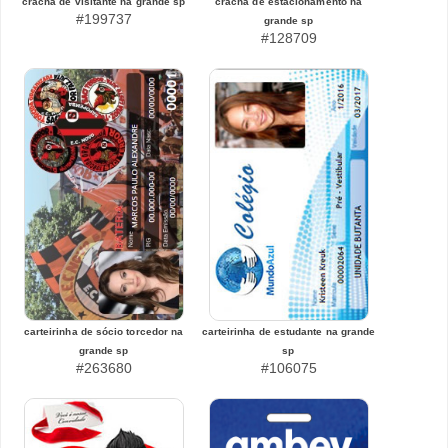
crachá de visitante na grande sp
crachá de estacionamento na
#199737
grande sp
#128709
carteirinha de sócio torcedor na
carteirinha de estudante na grande
grande sp
sp
#263680
#106075