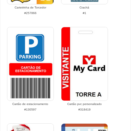
Carteirinha de Torcedor
Crachá
#257866
#1
Cartão de estacionamento
Cartão pvc personalizado
#130597
#318419