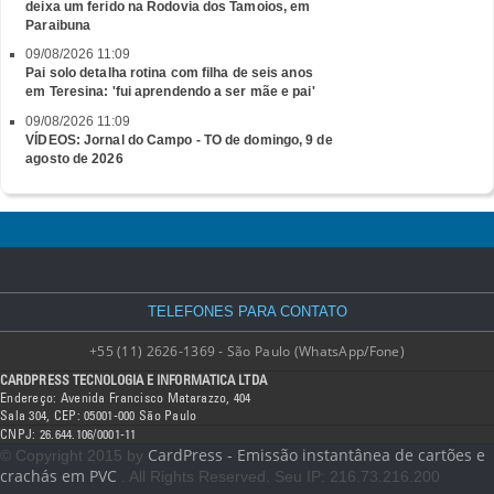
deixa um ferido na Rodovia dos Tamoios, em
Paraibuna
09/08/2026 11:09
Pai solo detalha rotina com filha de seis anos
em Teresina: 'fui aprendendo a ser mãe e pai'
09/08/2026 11:09
VÍDEOS: Jornal do Campo - TO de domingo, 9 de
agosto de 2026
TELEFONES PARA CONTATO
+55 (11) 2626-1369 - São Paulo (WhatsApp/Fone)
CARDPRESS TECNOLOGIA E INFORMATICA LTDA
Endereço: Avenida Francisco Matarazzo, 404
Sala 304, CEP: 05001-000 São Paulo
CNPJ: 26.644.106/0001-11
CardPress - Emissão instantânea de cartões e
© Copyright 2015 by
crachás em PVC
. All Rights Reserved. Seu IP: 216.73.216.200