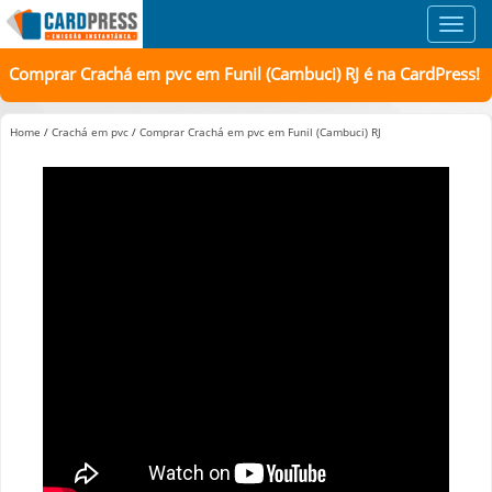
Toggl
navig
Comprar Crachá em pvc em Funil (Cambuci) RJ é na CardPress!
Home
/
Crachá em pvc
/
Comprar Crachá em pvc em Funil (Cambuci) RJ