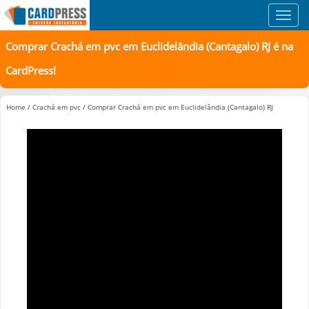
Toggl
navig
Comprar Crachá em pvc em Euclidelândia (Cantagalo) RJ é na
CardPress!
Home
/
Crachá em pvc
/
Comprar Crachá em pvc em Euclidelândia (Cantagalo) RJ