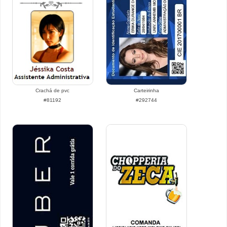
Crachá de pvc
Carteirinha
#81192
#292744