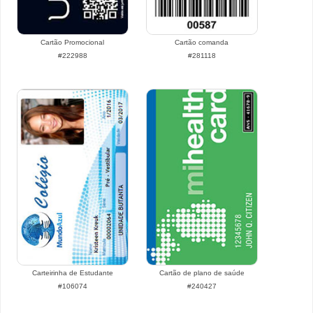
Cartão Promocional
Cartão comanda
#222988
#281118
Carteirinha de Estudante
Cartão de plano de saúde
#106074
#240427