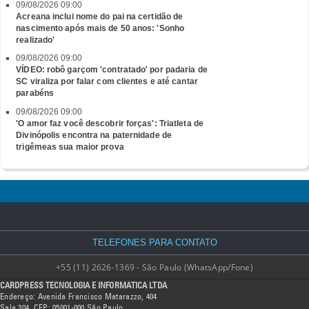
09/08/2026 09:00
Acreana inclui nome do pai na certidão de
nascimento após mais de 50 anos: 'Sonho
realizado'
09/08/2026 09:00
VÍDEO: robô garçom 'contratado' por padaria de
SC viraliza por falar com clientes e até cantar
parabéns
09/08/2026 09:00
'O amor faz você descobrir forças': Triatleta de
Divinópolis encontra na paternidade de
trigêmeas sua maior prova
TELEFONES PARA CONTATO
+55 (11) 2626-1369 - São Paulo (WhatsApp/Fone)
CARDPRESS TECNOLOGIA E INFORMATICA LTDA
Endereço: Avenida Francisco Matarazzo, 404
Sala 304, CEP: 05001-000 São Paulo